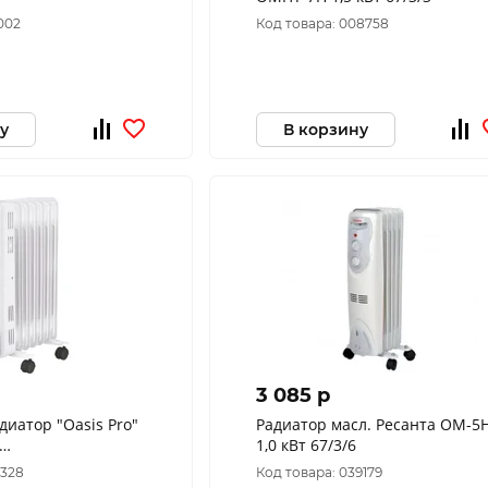
2002
Код товара: 008758
у
В корзину
3 085 p
иатор "Оasis Pro"
Радиатор масл. Ресанта ОМ-5
1,0 кВт 67/3/6
0623/3049321,
8328
Код товара: 039179