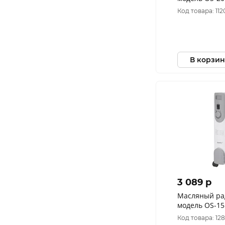
Код товара: 11
В корзин
3 089 p
Масляный рад
модель OS-15
(10323010/22
Код товара: 12
КИТАЙ )