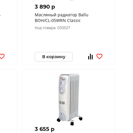
3 890 p
-
Масляный радиатор Ballu
BOH/CL-05WRN Classic
Код товара: 033527
В корзину
3 655 p