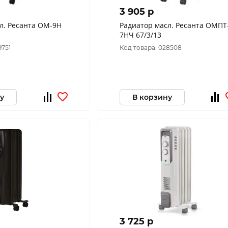
3 905 p
л. Ресанта ОМ-9Н
Радиатор масл. Ресанта ОМПТ
7НЧ 67/3/13
9751
Код товара: 028508
у
В корзину
3 725 p