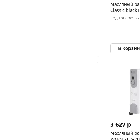
Масляный рад
Classic blac
(5 секций)
Код товара: 12
В корзин
3 627 p
Масляный рад
модель OS-20