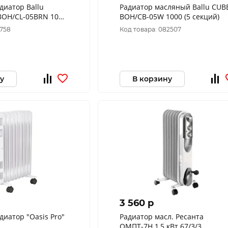
иатор Ballu
Радиатор масляный Ballu CUB
k BOH/CL-05BRN 1000
BOH/CB-05W 1000 (5 секций)
7758
Код товара: 082507
у
В корзину
3 560 p
иатор "Оasis Pro"
Радиатор масл. Ресанта
ОМПТ-7Н 1,5 кВт 67/3/3