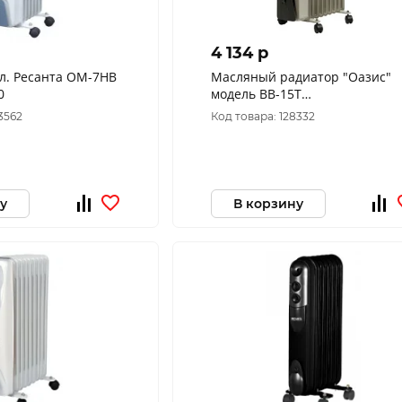
4 134 p
л. Ресанта ОМ-7НВ
Масляный радиатор "Оазис"
10
модель BВ-15Т
(10317120/070623/3100703,
3562
Код товара: 128332
КИТАЙ )
у
В корзину