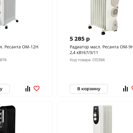
5 285 p
л. Ресанта ОМ-12Н
Радиатор масл. Ресанта ОМ-9
2,4 кВт67/3/11
6876
Код товара: 015388
у
В корзину