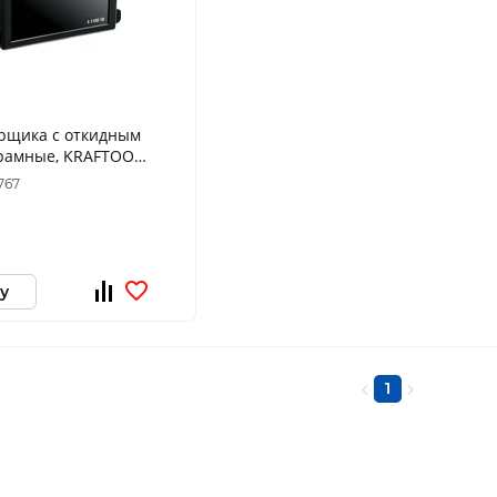
арщика с откидным
орамные, KRAFTOOL
767
у
1