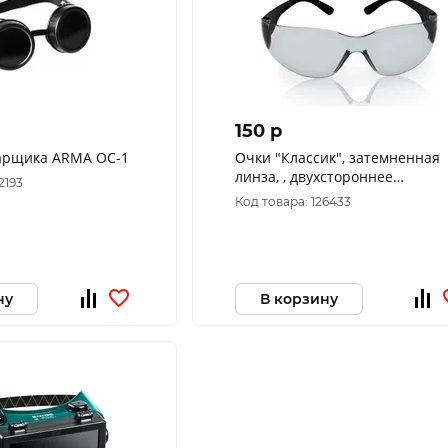
150 p
арщика ARMA ОС-1
Очки "Классик", затемненная
линза, , двухстороннее
2193
незапотевающее покрытие
Код товара: 126433
ну
В корзину