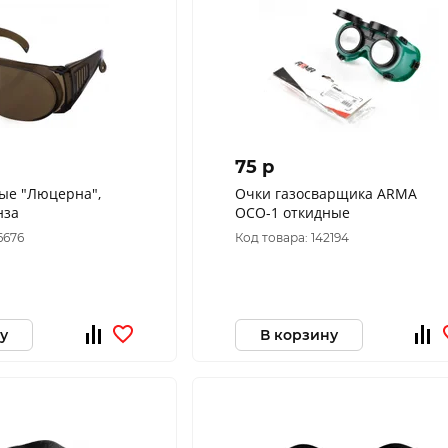
75 p
ые "Люцерна",
Очки газосварщика ARMA
нза
ОСО-1 откидные
6676
Код товара: 142194
у
В корзину