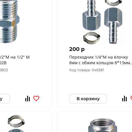
200 p
/2"М на 1/2" M
Переходник 1/4"М на ёлочку
02В
8мм с обжим кольцом 8*13мм
(180431В)
46803
Код товара: 046381
у
В корзину