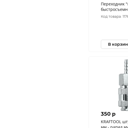
Переходник 
быстросъемны
12 мм NORD
Код товара: 117
В корзин
350 p
KRAFTOOL штуцер "елочка", 8
мм - рапид му