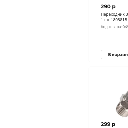
290 p
Переходник 
1 шт 180381B
Код товара: 04
В корзин
299 p