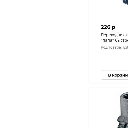
226 p
Переходник 
"папа" быстр
диам. 8 мм 
Код товара: 12
В корзин