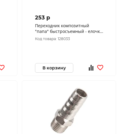
253 p
Переходник композитный
"папа" быстросъемный - елочка
диам. 10 мм NORDBERG NKM10
Код товара: 128033
В корзину