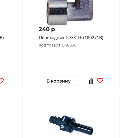
240 p
В)
Переходник L-3/8"FF (180271В)
Код товара: 040650
В корзину