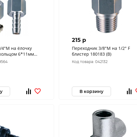
215 p
/4"М на ёлочку
Переходник 3/8"М на 1/2" F
 кольцом 6*11мм
блистер 180183 (B)
9564
Код товара: 042132
у
В корзину