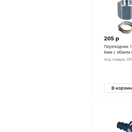
205 p
Переходник 1
6мм с обжим
(180430В)
Код товара: 03
В корзин