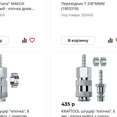
"папа" МАКСИ
Переходник T-3/8"МMM
й - елочка диам.
(180331В)
BERG NPM12M
605
Код товара: 032400
у
В корзину
435 p
KRAFTOOL штуцер "елочка", 6
фта, с хомутом,
мм - рапид муфта + рапид