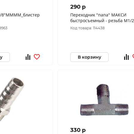
290 p
3/8"MMMM_блистер
Переходник "папа" МАКСИ
быстросъемный - резьба M1/2
NORDBERG NPM24M
9963
Код товара: 114438
у
В корзину
330 p