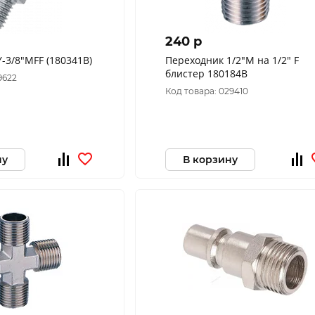
240 p
-3/8"МFF (180341В)
Переходник 1/2"М на 1/2" F
блистер 180184В
9622
Код товара: 029410
ну
В корзину