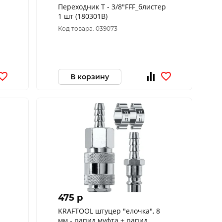
Переходник T - 3/8"FFF_блистер
1 шт (180301B)
Код товара: 039073
В корзину
475 p
KRAFTOOL штуцер "елочка", 8
мм - рапид муфта + рапид