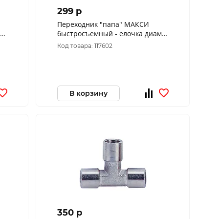
299 p
Переходник "папа" МАКСИ
"
быстросъемный - елочка диам.
14 мм NORDBERG NPM14M
Код товара: 117602
В корзину
350 p