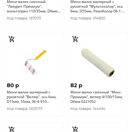
Мини-валик сменный
Мини-валик малярный с
"Лазурит-Премиум",
рукояткой "Мультиколор", ось
мольтопрен 110/35мм, D6мм,
6мм, D55мм, РемоКолор 06-1-
Россия
610
Код товара: 157073
Код товара: 014850
80 p
82 p
Мини-валик малярный с
Мини-валик сменный "Микс-
рукояткой "Велюр", ось 6мм,
Премиум", велюр 4/100/15мм,
D15мм, 55мм, 06-4-910
D6мм 0221052
РемоКолор
Код товара: 003073
Код товара: 144494