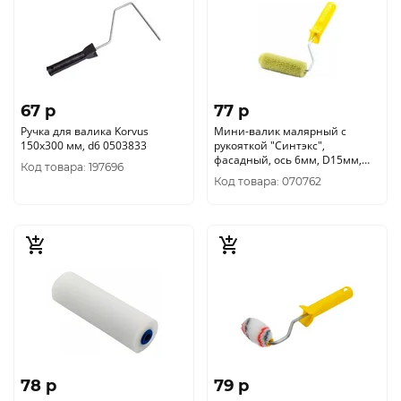
67 p
77 p
Ручка для валика Korvus
Мини-валик малярный с
150х300 мм, d6 0503833
рукояткой "Синтэкс",
фасадный, ось 6мм, D15мм,
Код товара: 197696
55мм, РемоКолор 06-1-500
Код товара: 070762
78 p
79 p