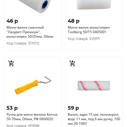
46 p
48 p
Мини-валик сменный
Мини-валик мольтопрен
"Лазурит-Премиум",
Toolberg 50/15 0405001
мольтопрен 50/35мм, D6мм
Код товара: 103971
Код товара: 157072
53 p
59 p
Ручка для мини-валика Korvus
Валик, ядро 15 мм, полиакрил,
50-70мм, D6мм, РФ 0600020
ворс 11 мм, под 6 мм ручку, 100
мм 30-1083
Код товара: 197698