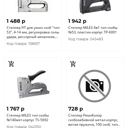
1 488 p
1 942 p
Степлер FIT для узких скоб "тип
Степлер MILES 6в1 тип скобы
53", 4-14 мм, регулировка силы
№53, пластик.корпус ТР-6001
удара, рессорный механизм,
Код товара: 045483
31122
Код товара: 138637
1 767 p
728 p
Степлер MILES тип скобы
Степлер РемоКолор
№140мет.корпус TS-5692
скобозабивной метал.корпус,
витая пружина, 100 скоб, тип
Код товара: 042350