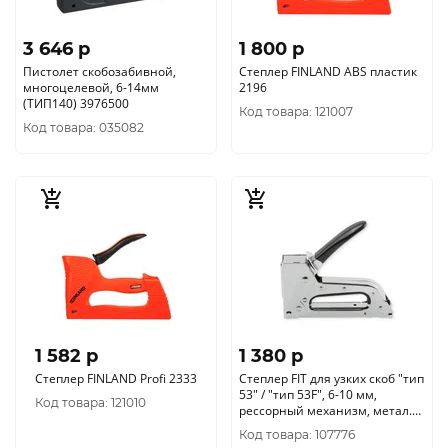
3 646 p
1 800 p
Пистолет скобозабивной,
Степлер FINLAND ABS пластик
многоцелевой, 6-14мм
2196
(ТИП140) 3976500
Код товара: 121007
Код товара: 035082
1 582 p
1 380 p
Степлер FINLAND Profi 2333
Степлер FIT для узких скоб "тип
53" / "тип 53F", 6-10 мм,
Код товара: 121010
рессорный механизм, метал.
корпус 32146
Код товара: 107776