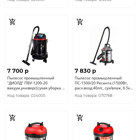
7 700 p
7 830 p
Пылесос промышленный
Пылесос промышленный
"ДИОЛД" ПВУ-1200-20
ПС-1500/20 Ресанта (1500Вт,
вакуум.универс(сухая уборка +
расх.возд.40л/с, сух/влаж, 6.5кг)
сбор влажного
75/19/1
Код товара: 024005
Код товара: 070768
мусора)70010010