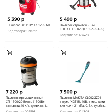
5 390 p
5 490 p
Пылесос ЗУБР ПУ-15-1200 М1
Пылесос строительный
ELITECH ПС 020 (E1302.003.00)
Код товара: 036736
Код товара: 127428
7 220 p
7 500 p
Пылесос промышленный
Пылесос MAKITA CL002GZ01
СП-1500/20 Вихрь (1500Вт,
аккум. (XGT BL 40В, c мешками
расх.возд.40 л/с, сух/влаж, )
для пыли 21 кПа, 0, 5л, сух.без
72/19/1
акк./зу.)
Код товара: 029593
Код товара: 124308