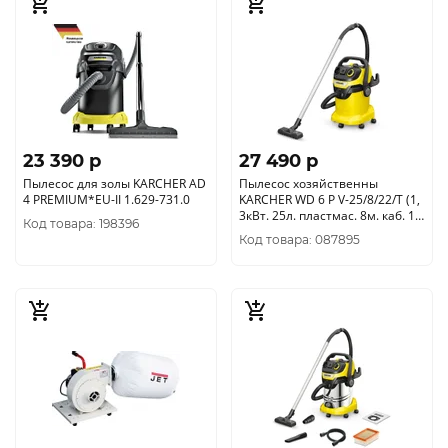
23 390 p
27 490 p
Пылесос для золы KARCHER AD
Пылесос хозяйственны
4 PREMIUM*EU-II 1.629-731.0
KARCHER WD 6 P V-25/8/22/T (1,
3кВт. 25л. пластмас. 8м. каб. 1
Код товара: 198396
розетк1.628-313.0
Код товара: 087895