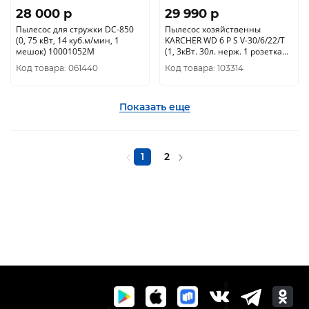
28 000 p
29 990 p
Пылесос для стружки DC-850
Пылесос хозяйственны
(0, 75 кВт, 14 куб.м/мин, 1
KARCHER WD 6 P S V-30/6/22/T
мешок) 10001052М
(1, 3кВт. 30л. нерж. 1 розетка
6м кабель1.628-360.0
Код товара: 061440
Код товара: 103314
Показать еще
1
2