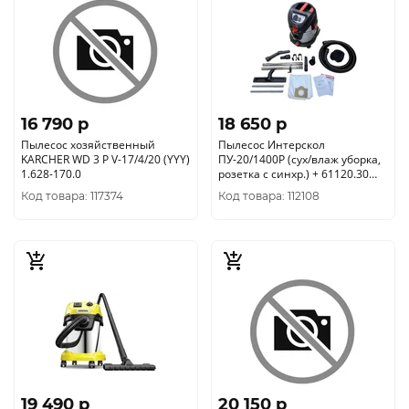
16 790 p
18 650 p
Пылесос хозяйственный
Пылесос Интерскол
KARCHER WD 3 P V-17/4/20 (YYY)
ПУ-20/1400Р (сух/влаж уборка,
1.628-170.0
розетка с синхр.) + 61120.30
компл. мешков в подарок
Код товара: 117374
Код товара: 112108
19 490 p
20 150 p