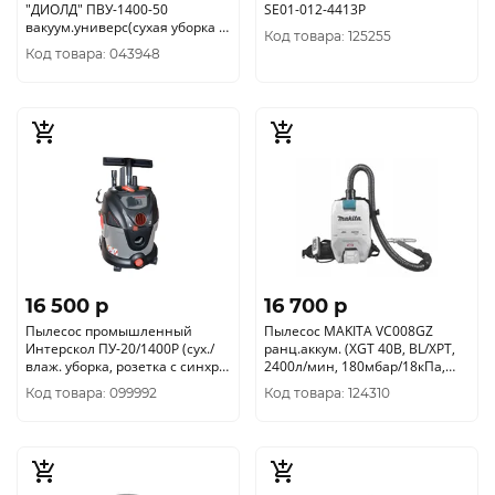
"ДИОЛД" ПВУ-1400-50
SE01-012-4413P
вакуум.универс(сухая уборка +
Код товара: 125255
сбор влажного
Код товара: 043948
мусора)70010030
16 500 p
16 700 p
Пылесос промышленный
Пылесос MAKITA VC008GZ
Интерскол ПУ-20/1400Р (сух./
ранц.аккум. (XGT 40В, BL/XPT,
влаж. уборка, розетка с синхр.)
2400л/мин, 180мбар/18кПа,
706.1.0.00
2/1, 5 л, 4 скор, сух.)
Код товара: 099992
Код товара: 124310