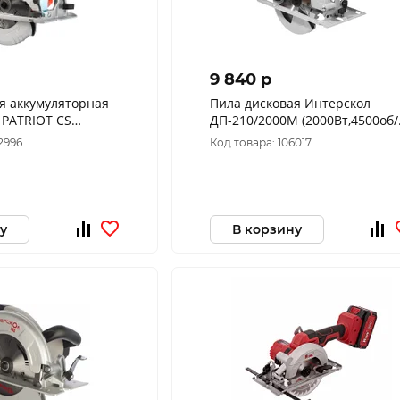
9 840 p
я аккумуляторная
Пила дисковая Интерскол
 PATRIOT CS
ДП-210/2000М (2000Вт,4500об/
КБ и З/У)
мин,1диск,ф 30/210мм) 55
2996
Код товара: 106017
у
В корзину