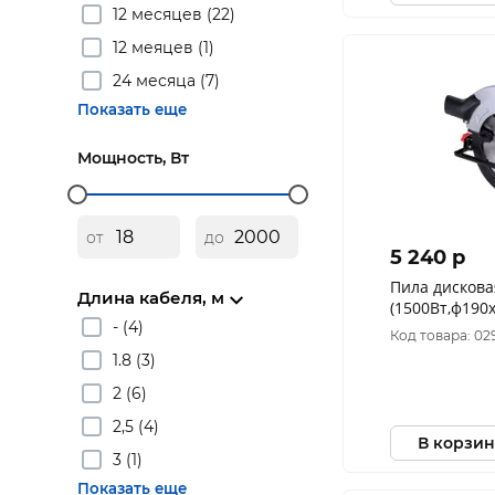
12 месяцев (22)
12 меяцев (1)
24 месяца (7)
Показать еще
Мощность, Вт
от
до
5 240 p
Пила дискова
Длина кабеля, м
(1500Вт,ф190
- (4)
мах.64мм.550
Код товара: 02
щеточный)) 
1.8 (3)
2 (6)
2,5 (4)
В корзин
3 (1)
Показать еще