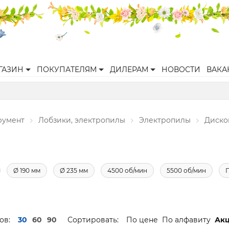
ГАЗИН
ПОКУПАТЕЛЯМ
ДИЛЕРАМ
НОВОСТИ
ВАКА
румент
Лобзики, электропилы
Электропилы
Диско
Ø 190 мм
Ø 235 мм
4500 об/мин
5500 об/мин
ов:
30
60
90
Сортировать:
По цене
По алфавиту
Ак