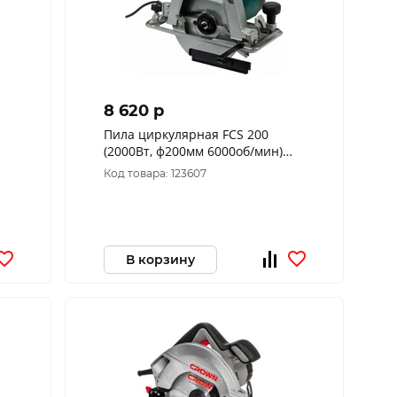
8 620 p
Пила циркулярная FCS 200
(2000Вт, ф200мм 6000об/мин)
FAVOURITE 113210200
Код товара: 123607
В корзину