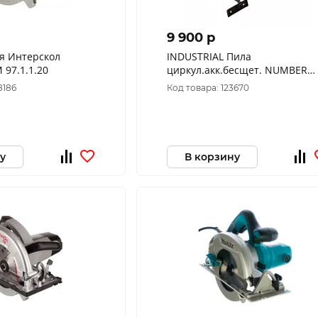
9 900 p
я Интерскол
INDUSTRIAL Пила
ДП-190/1600М 97.1.1.20
циркул.акк.бесщет. NUMBER
ONE NCCS120-IN-BR-3.0-1B
8186
Код товара: 123670
(20V.3.0Ah,1АКК,1З/У,d125мм)
у
В корзину