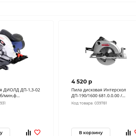
4 520 p
я ДИОЛД ДП-1,3-02
Пила дисковая Интерскол
об/мин,ф
ДП-190/1600 681.0.0.00 /
м,тип двиг
552.1.1.70
931
Код товара: 039781
0061015
у
В корзину