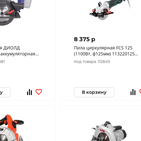
8 375 p
ая ДИОЛД
Пила циркулярная FCS 125
 аккумуляторная
(1100Вт, ф125мм) 113220125
300075
FAVOURITE
681
Код товара: 112849
у
В корзину