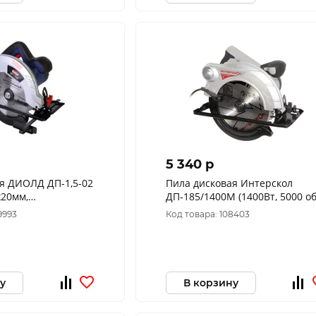
5 340 p
я ДИОЛД ДП-1,5-02
Пила дисковая Интерскол
х20мм,
ДП-185/1400М (1400Вт, 5000 об/
0 об/мин,тип двиг
мин, ф185/20 мм,) 785.1.0.70
9993
Код товара: 108403
10061105
у
В корзину