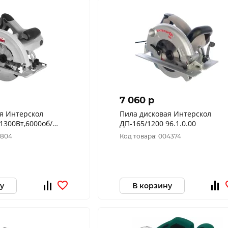
7 060 p
я Интерскол
Пила дисковая Интерскол
(1300Вт,6000об/
ДП-165/1200 96.1.0.00
мин,ф 20/165мм) 551.2.0.70
3804
Код товара: 004374
у
В корзину