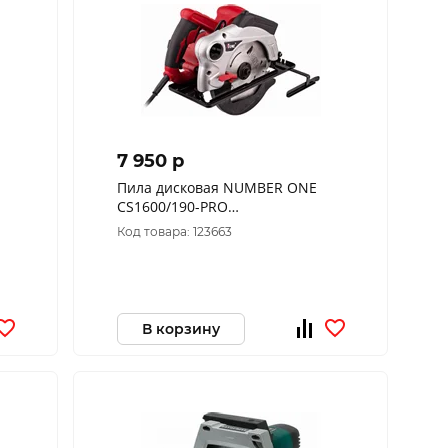
7 950 p
Пила дисковая NUMBER ONE
CS1600/190-PRO
(190мм,1600Вт,65мм
Код товара: 123663
глуб.пропила)
В корзину