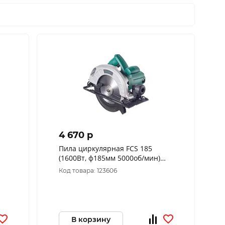
4 670 p
Пила циркулярная FCS 185
(1600Вт, ф185мм 5000об/мин)
FAVOURITE 113200185
Код товара: 123606
В корзину