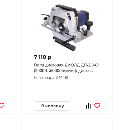
7 110 p
Пила дисковая ДИОЛД ДП-2,0-01
(2000Вт,6000об/мин,ф диска
200*32мм,ф 65мм,двиг щет)
Код товара: 096416
10061055
В корзину