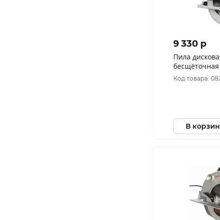
9 330 p
Пила дискова
бесщёточная
185UES (без А
Код товара: 08
В корзин