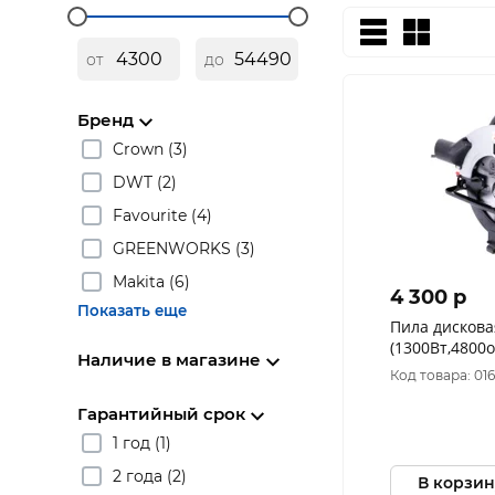
от
до
Бренд
Crown (3)
DWT (2)
Favourite (4)
GREENWORKS (3)
Makita (6)
4 300 p
Показать еще
Пила дискова
(1300Вт,4800
Наличие в магазине
диска20*165м
Код товара: 016
щеточный) 1
Гарантийный срок
1 год (1)
2 года (2)
В корзин