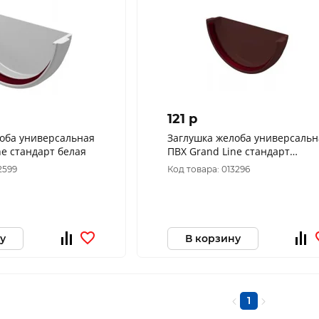
121 p
оба универсальная
Заглушка желоба универсальн
ne стандарт белая
ПВХ Grand Line стандарт
шоколадная
2599
Код товара: 013296
у
В корзину
1