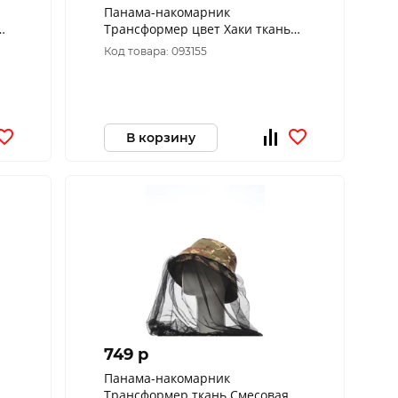
Панама-накомарник
Трансформер цвет Хаки ткань
Смесовая Рип-Стоп (Размер: 58)
Код товара: 093155
В корзину
749 p
Панама-накомарник
Трансформер ткань Смесовая