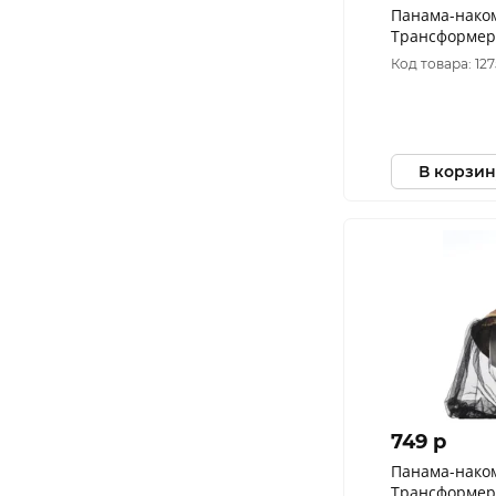
Панама-нако
Трансформер
Рип-Стоп цвет
Код товара: 12
В корзин
749 p
Панама-нако
Трансформер