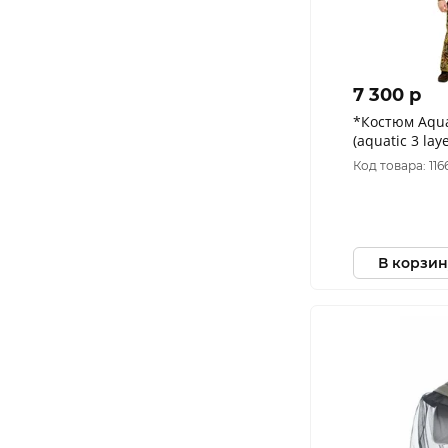
7 300 p
*Костюм Aqua
(aquatic 3 lay
камуфляж, ра
Код товара: 116
В корзин