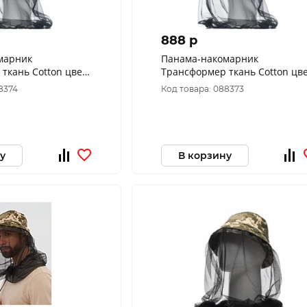
888 p
марник
Панама-накомарник
ткань Cotton цвет
Трансформер ткань Cotton цв
 60)
Хаки (Размер: 58)
8374
Код товара: 088373
у
В корзину