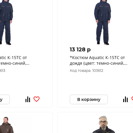
13 128 p
tic К-15ТС от
*Костюм Aquatic К-15ТС от
 темно-синий,
дождя (цвет: темно-синий,
000/10000, размер
мембрана: 12000/10000, разм
613
Код товара: 103612
56-58)
у
В корзину