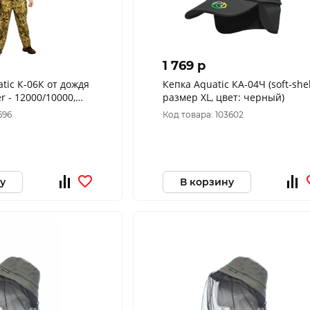
1 769 p
tic К-06К от дождя
Кепка Aquatic КА-04Ч (soft-shel
er - 12000/10000,
размер ХL, цвет: черный)
змер М)
696
Код товара: 103602
у
В корзину