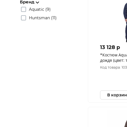
Бренд
Aquatic (9)
Huntsman (11)
13 128 p
*Костюм Aqua
дождя (цвет:
мембрана: 12
Код товара: 103
58-60)
В корзин