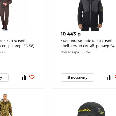
10 443 p
ic К-16Ф (soft
*Костюм Aquatic К-03ТС (soft
alcon, размер: 56-58)
shell, темно-синий, размер 54-
56)
690
Код товара: 116694
у
В корзину