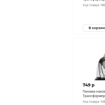
Рип-Стоп цве
Код товара: 19
(Размер: 60)
В корзин
749 p
Панама-нако
Трансформер
цвет 128/2 (Р
Код товара: 10