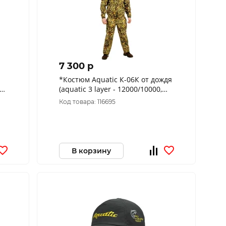
7 300 p
*Костюм Aquatic К-06К от дождя
(aquatic 3 layer - 12000/10000,
камуфляж, размер L)
Код товара: 116695
В корзину