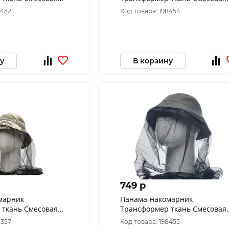
т Мультикам
цвет Бежевый (Размер: 60)
8452
Код товара: 198454
у
В корзину
749 p
марник
Панама-накомарник
 ткань Cмесовая
Трансформер ткань Смесовая
азмер: 60)
цвет Хаки (Размер: 58)
8357
Код товара: 198455