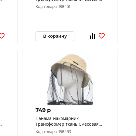
Рип-Стоп цвет Мультикам
Код товара: 198451
(Размер: 58)
В корзину
749 p
Панама-накомарник
Трансформер ткань Смесовая
цвет Бежевый (Размер: 58)
Код товара: 198453