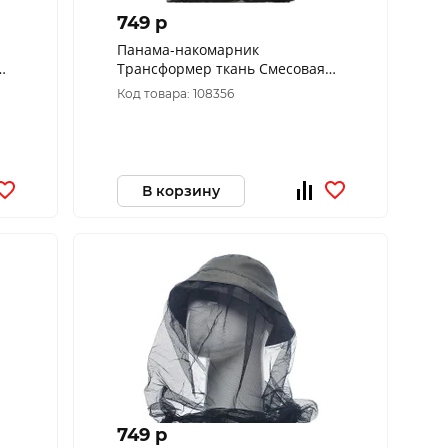
749 p
Панама-накомарник
Трансформер ткань Cмесовая
8)
цвет 128/2 (Размер: 58)
Код товара: 108356
В корзину
749 p