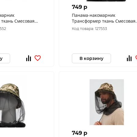
749 p
марник
Панама-накомарник
 ткань Cмесовая
Трансформер ткань Смесовая
ам (Размер: 60)
Рип-Стоп цвет 1282 (Размер: 5
7552
Код товара: 127553
у
В корзину
749 p