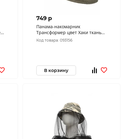
749 p
Панама-накомарник
ет
Трансформер цвет Хаки ткань
Смесовая Рип-Стоп (Размер: 60)
Код товара: 093156
В корзину