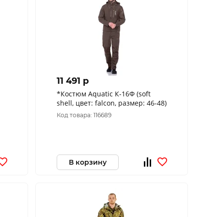
11 491 p
*Костюм Aquatic К-16Ф (soft
shell, цвет: falcon, размер: 46-48)
ер
Код товара: 116689
В корзину