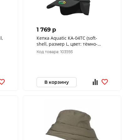
1 769 p
l,
Кепка Aquatic КА-04ТС (soft-
shell, размер L, цвет: тёмно-
синий)
Код товара: 103593
В корзину