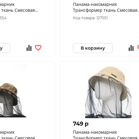
марник
Панама-накомарник
 ткань Смесовая
Трансформер ткань Cмесовая
 1282 (Размер: 60)
цвет Мультикам (Размер: 58)
7554
Код товара: 127551
у
В корзину
749 p
марник
Панама-накомарник
 ткань Смесовая
Трансформер ткань Смесовая