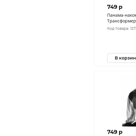
749 p
Панама-нако
Трансформер
цвет Мультик
Код товара: 12
В корзин
749 p