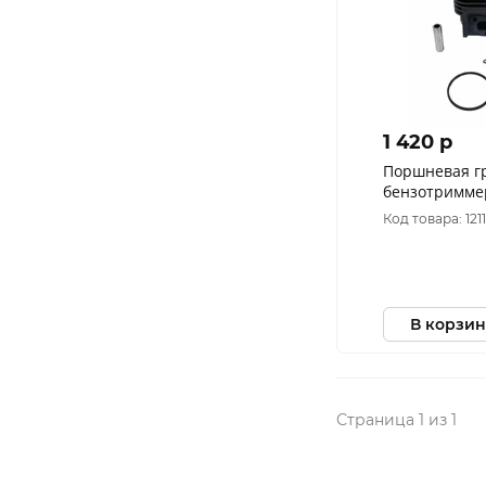
1 420 p
Поршневая г
бензотриммер
40 (Champion
Код товара: 121
В корзин
Страница 1 из 1