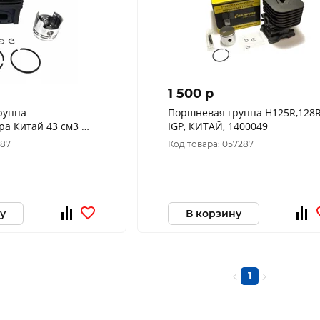
1 500 p
руппа
Поршневая группа H125R,128R
а Китай 43 см3 d-
IGP, КИТАЙ, 1400049
)
187
Код товара: 057287
у
В корзину
1