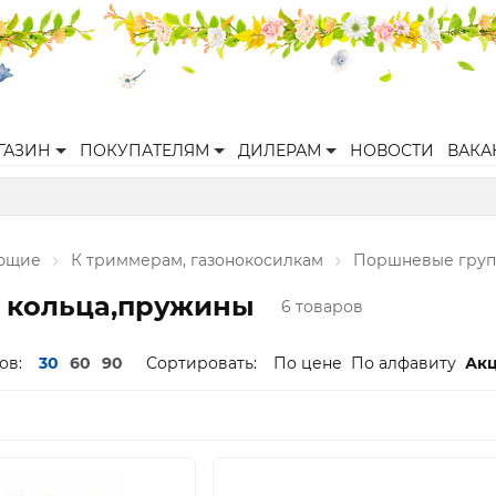
ГАЗИН
ПОКУПАТЕЛЯМ
ДИЛЕРАМ
НОВОСТИ
ВАКА
ующие
К триммерам, газонокосилкам
Поршневые груп
 кольца,пружины
6 товаров
ов:
30
60
90
Сортировать:
По цене
По алфавиту
Ак