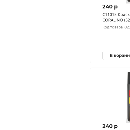
240 p
C11015 Краск
CORALINO (52
Светлая слон
Код товара: 02
В корзин
240 p