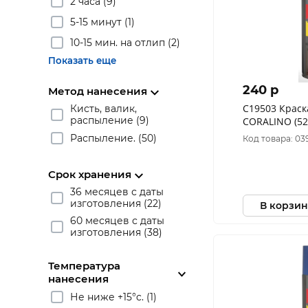
2 часа (9)
5-15 минут (1)
10-15 мин. на отлип (2)
Показать еще
240 p
Метод нанесения
C19503 Краск
Кисть, валик,
распыление (9)
CORALINO (52
Белый Мато
Распыление. (50)
Код товара: 03
Срок хранения
36 месяцев с даты
изготовления (22)
В корзин
60 месяцев с даты
изготовления (38)
Температура
нанесения
Не ниже +15°c. (1)