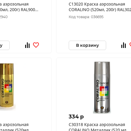
а аэрозольная
C13020 Краска аэрозольная
0мл, 200г) RAL9005
CORALINO (520мл, 200г) RAL30
цевый
Светофорно-Красный
2940
Код товара: 036695
у
В корзину
334 p
а аэрозольная
C30318 Краска аэрозольная
аллик (520мл,
CORALINO Металлик (520 мл,