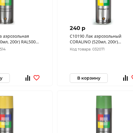
240 p
а аэрозольная
C10190 Лак аэрозольный
0мл, 200г) RAL5005
CORALINO (520мл, 200г)
синий
Глянцевый
9514
Код товара: 032071
у
В корзину