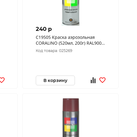
240 p
C19505 Краска аэрозольная
CORALINO (520мл, 200г) RAL9005
Черный Матовый
Код товара: 025269
В корзину