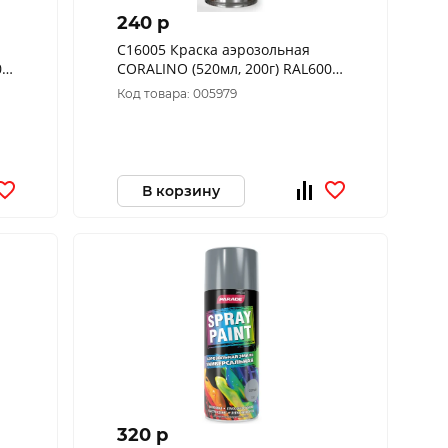
240 p
C16005 Краска аэрозольная
03
CORALINO (520мл, 200г) RAL6005
Зеленый мох
Код товара: 005979
В корзину
320 p