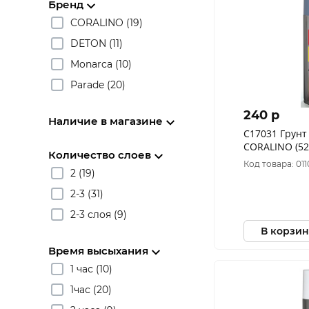
Бренд
CORALINO (19)
DETON (11)
Monarca (10)
Parade (20)
240 p
Наличие в магазине
С17031 Грунт
CORALINO (52
Количество слоев
Сине-серый
Код товара: 011
2 (19)
2-3 (31)
2-3 слоя (9)
В корзин
Время высыхания
1 час (10)
1час (20)