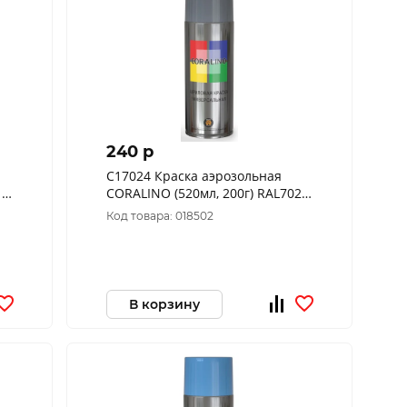
240 p
C17024 Краска аэрозольная
17
CORALINO (520мл, 200г) RAL7024
Графитовый серый
Код товара: 018502
В корзину