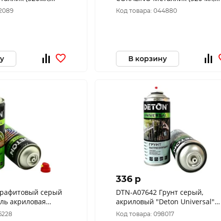
олото
200г) Яркий Хром
42089
Код товара: 044880
у
В корзину
336 p
Графитовый серый
DTN-A07642 Грунт серый,
аль акриловая
акриловый "Deton Universal"
sal" быс
быстросохнущий, аэрозоль 52
6228
Код товара: 098017
мл