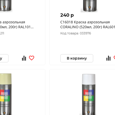
240 p
а аэрозольная
C16018 Краска аэрозольная
0мл, 200г) RAL1018
CORALINO (520мл, 200г) RAL60
тый
Жёлто-зеленый
211
Код товара: 033976
у
В корзину