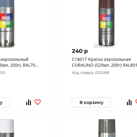
240 p
 аэрозольный
C18017 Краска аэрозольная
0мл, 200г), RAL7031
CORALINO (520мл, 200г) RAL80
Шоколадно-Коричневый
010
Код товара: 002288
у
В корзину