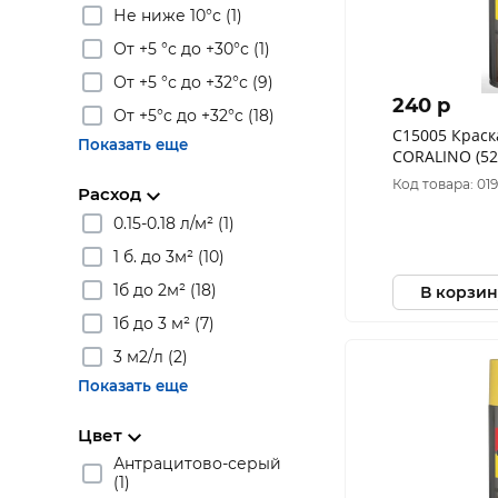
Не ниже 10°с (1)
От +5 °с до +30°с (1)
От +5 °с до +32°с (9)
240 p
От +5°c до +32°c (18)
C15005 Краск
Показать еще
CORALINO (52
Сигнальный 
Код товара: 01
Расход
0.15-0.18 л/м² (1)
1 б. до 3м² (10)
1б до 2м² (18)
В корзин
1б до 3 м² (7)
3 м2/л (2)
Показать еще
Цвет
Антрацитово-серый
(1)