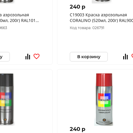
240 p
а аэрозольная
C19003 Краска аэрозольная
0мл, 200г) RAL1015
CORALINO (520мл, 200г) RAL90
овая кость
Белый Глянцевый
9663
Код товара: 026791
у
В корзину
240 p