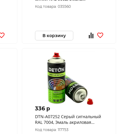
акриловая "Deton Universal"
Код товара: 035560
В корзину
336 p
DTN-A07252 Серый сигнальный
RAL 7004, Эмаль акриловая
0
"Deton Universal"
Код товара: 117753
быстросохнущая, аэрозоль 520