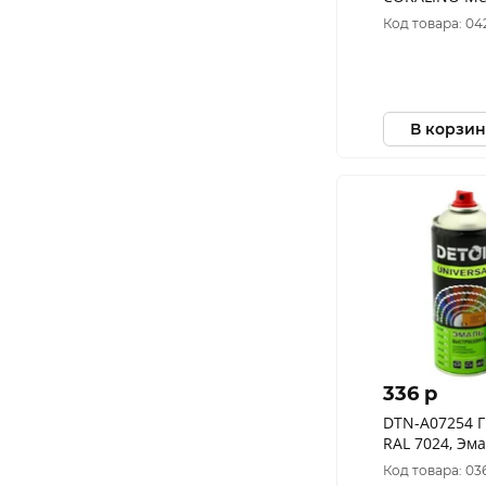
200г) Яркое З
Код товара: 0
В корзин
336 p
DTN-A07254 
RAL 7024, Эм
"Deton Univer
Код товара: 03