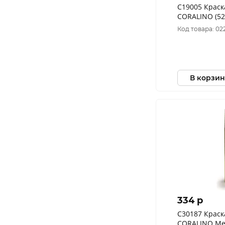
C19005 Краск
CORALINO (52
Черный Глян
Код товара: 02
В корзин
334 p
C30187 Краск
CORALINO Мет