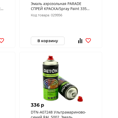
Эмаль аэрозольная PARADE
20
СПРЕЙ КРАСКА/Spray Paint 335
Серый
Код товара: 029956
В корзину
336 p
DTN-A07248 Ультрамариново-
синий RAL 5002, Эмаль