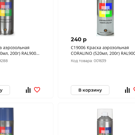
240 p
а аэрозольная
C19006 Краска аэрозольная
0мл, 200г) RAL9003
CORALINO (520мл, 200г) RAL90
вый
Белый Алюминий
9288
Код товара: 001639
у
В корзину