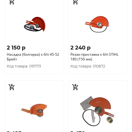
2 150 p
2 240 p
Насадка (болгарка) к б/п 45-52
Резак-приставка к б/п STIHL
Брайт
180 (150 мм)
Код товара: 097173
Код товара: 010872