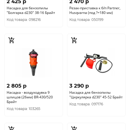
2 425 p
2 470 p
Насадка для бензопилы
Резак-приставка к б/п Partner,
"Болгарка d230" 38-16 Брайт
Husqvarna (под ?=180 мм)
Код товара: 098216
Код товара: 050199
2 805 p
3 290 p
Насадка - воздуходувка 9
Насадка для бензопилы
шлицов (26мм) BR-430/520
"Циркулярка d230" 45-52 Брайт
Брайт
Код товара: 097176
Код товара: 103265