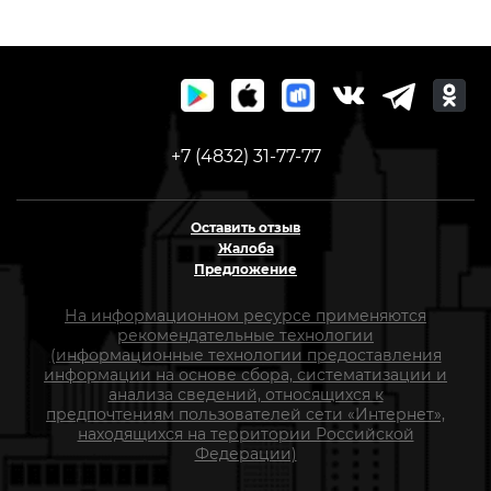
+7 (4832) 31-77-77
Оставить отзыв
Жалоба
Предложение
На информационном ресурсе применяются
рекомендательные технологии
(информационные технологии предоставления
информации на основе сбора, систематизации и
анализа сведений, относящихся к
предпочтениям пользователей сети «Интернет»,
находящихся на территории Российской
Федерации)