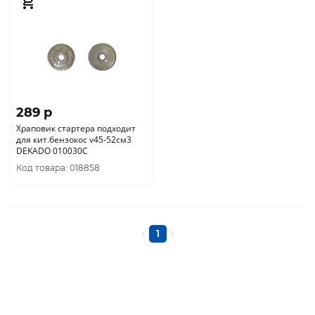
289 p
Храповик стартера подходит
для кит.бензокос v45-52см3
DEKADO 010030С
Код товара: 018858
1