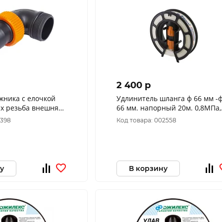
2 400 p
жника с елочкой
Удлинитель шланга ф 66 мм -
 х резьба внешняя
66 мм. напорный 20м. 0,8МПа,
G1"1/2 «ДЖИЛЕКС» пластик 9819
3,9кг.( 9035 )
9398
Код товара: 002558
у
В корзину