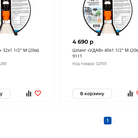
4 690 p
х1 1/2" М (20м)
Шланг «УДАВ» 40х1 1/2" М (20м)
9111
4361
Код товара: 021101
у
В корзину
1