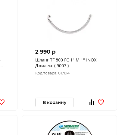
2 990 p
ф
Шланг TF 800 FC 1" М 1" INOX
Джилекс ( 9007 )
Код товара: 017614
В корзину