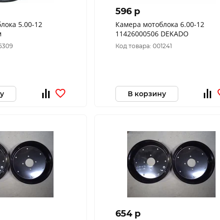
596 p
лока 5.00-12
Камера мотоблока 6.00-12
м
11426000506 DEKADO
5309
Код товара: 001241
у
В корзину
654 p