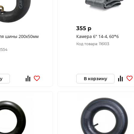
355 p
для шины 200x50мм
Камера 6" 14-4, 60*6
Код товара: 116103
2554
у
В корзину