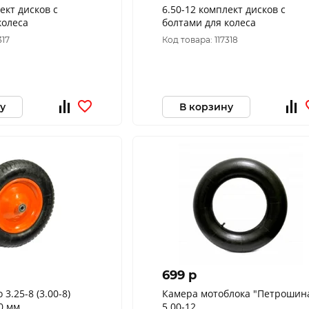
6.50-12 комплект дисков с
колеса
болтами для колеса
317
Код товара: 117318
у
В корзину
699 p
3.25-8 (3.00-8)
Камера мотоблока "Петрошин
0 мм
5.00-12