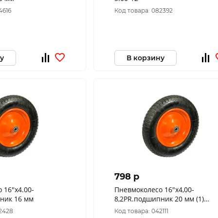
4616
Код товара: 082392
у
В корзину
798 p
 16"х4.00-
Пневмоколесо 16"х4,00-
ник 16 мм
8,2PR.подшипник 20 мм (1)
20101160420 DEKADO
82428
Код товара: 042111