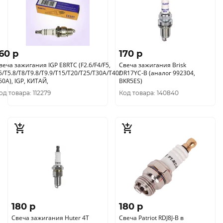
60 p
170 p
веча зажигания IGP E8RTC (F2.6/F4/F5,
Свеча зажигания Brisk
5/T5.8/T8/T9.8/T9.9/T15/T20/T25/T30A/T40/
DR17YC-B (аналог 992304,
Т60A), IGP, КИТАЙ,
BKR5ES)
од товара: 112279
Код товара: 140840
180 p
180 p
Свеча зажигания Huter 4T
Свеча Patriot RDJ8J-B в