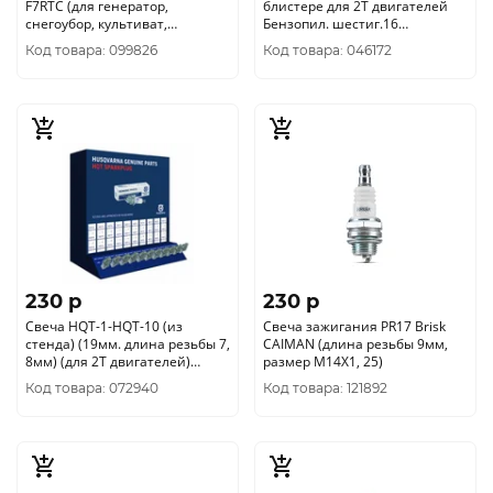
F7RTC (для генератор,
блистере для 2Т двигателей
снегоубор, культиват,
Бензопил. шестиг.16
газонокосилок, тракторов)
(841102061)
Код товара: 099826
Код товара: 046172
71/2/28
230 p
230 p
Свеча HQT-1-HQT-10 (из
Свеча зажигания PR17 Brisk
стенда) (19мм. длина резьбы 7,
CAIMAN (длина резьбы 9мм,
8мм) (для 2Т двигателей)
размер М14Х1, 25)
Хускварна 5932001-01
Код товара: 072940
Код товара: 121892