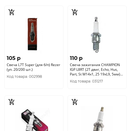
105 p
110 p
Свеча L7Т Super (для б/п) Rezer
Свеча зажигания CHAMPION
(уп. 20/200 шт.)
IGP L8RT (2Т двиг, Echo, Hus,
Part, St М14х1, 25 19хL9, 5мм)
Код товара: 002998
4665270171315
Код товара: 031217