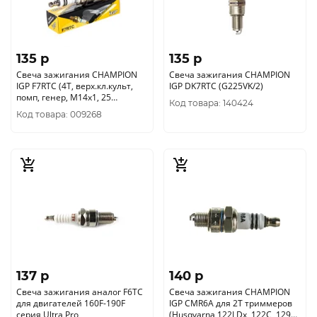
135 p
135 p
Свеча зажигания CHAMPION
Свеча зажигания CHAMPION
IGP F7RTC (4Т, верх.кл.культ,
IGP DK7RTC (G225VK/2)
помп, генер, М14х1, 25
Код товара: 140424
21хL19мм) 4665270171261
Код товара: 009268
137 p
140 p
Свеча зажигания аналог F6TC
Свеча зажигания CHAMPION
для двигателей 160F-190F
IGP CMR6A для 2Т триммеров
серия Ultra Pro
(Husqvarna 122LDx, 122C, 129R,