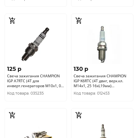
125 p
130 p
Свеча зажигания CHAMPION
Свеча зажигания CHAMPION
IGP A7RTC (4Т для
IGP K6RTC (4Т двиг, верх.кл.
инверт.генераторов М10х1, 0
М14х1, 25 16хL19мм)
16хL12, 7мм) 4665270177447
4665120171292
Код товара: 035235
Код товара: 012453