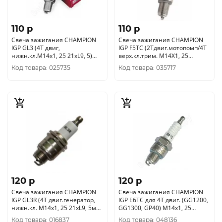
110 p
110 p
Свеча зажигания CHAMPION
Свеча зажигания CHAMPION
IGP GL3 (4Т двиг,
IGP F5TC (2Тдвиг.мотопомп/4Т
нижн.кл.М14х1, 25 21хL9, 5)
верх.кл.трим. М14Х1, 25
4665270171278
21хL19mm)4665270171254
Код товара: 025735
Код товара: 035717
120 p
120 p
Свеча зажигания CHAMPION
Свеча зажигания CHAMPION
IGP GL3R (4Т двиг.генератор,
IGP E6TC для 4Т двиг. (GG1200,
нижн.кл. М14х1, 25 21хL9, 5мм)
GG1300, GP40) М14х1, 25
4665270171285
21хL12, 7 4665270171247
Код товара: 016837
Код товара: 048136