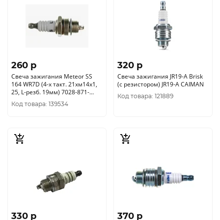
260 p
320 p
Свеча зажигания Meteor SS
Свеча зажигания JR19-A Brisk
164 WR7D (4-х такт. 21хм14х1,
(с резистором) JR19-A CAIMAN
25, L-резб. 19мм) 7028-871-
Код товара: 121889
0595
Код товара: 139534
330 p
370 p