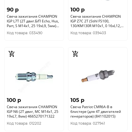
90 p
100 p
Свеча зажигания CHAMPION
Свеча зажигания CHAMPION
IGP L7T (2Т двиг.Б/П Echo, Hus,
IGP Z7C 2Т (Stihl FS100,
Part, S М14х1, 25 19хL9, 5мм)
130/KM130R М10х1, 0 16хL12,
4665270171308
7мм) 4665270171339
Код товара: 033490
Код товара: 039403
100 p
105 p
Свеча зажигания CHAMPION
Свеча Patriot CMR6A-B в
IGP N6 (2Т двиг, MC М14х1, 25
блистере (для 4Т двигателей
19хL7, 8мм) 4665270171322
генераторов) (841102015)
Код товара: 012202
Код товара: 027941