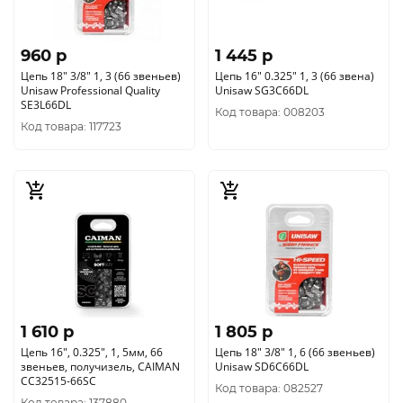
960 p
1 445 p
Цепь 18" 3/8" 1, 3 (66 звеньев)
Цепь 16" 0.325" 1, 3 (66 звена)
Unisaw Professional Quality
Unisaw SG3C66DL
SE3L66DL
Код товара: 008203
Код товара: 117723
1 610 p
1 805 p
Цепь 16", 0.325", 1, 5мм, 66
Цепь 18" 3/8" 1, 6 (66 звеньев)
звеньев, получизель, CAIMAN
Unisaw SD6C66DL
CC32515-66SC
Код товара: 082527
Код товара: 137880