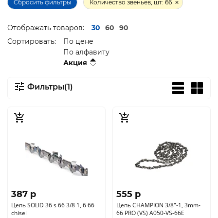
Сбросить фильтры
Количество звеньев, шт: 66
Отображать товаров:
30
60
90
Сортировать:
По цене
По алфавиту
Акция
Фильтры(1)
387 p
555 p
Цепь SOLID 36 s 66 3/8 1, 6 66
Цепь CHAMPION 3/8"-1, 3mm-
chisel
66 PRO (VS) A050-VS-66E