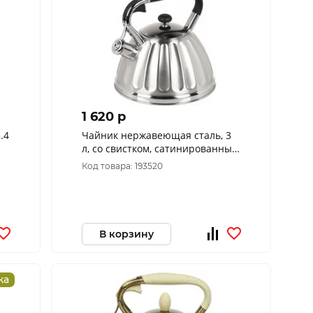
1 620 p
.4
Чайник нержавеющая сталь, 3
л, со свистком, сатинированный,
Daniks, индукция, GS-04197A-1
Код товара: 193520
В корзину
ка