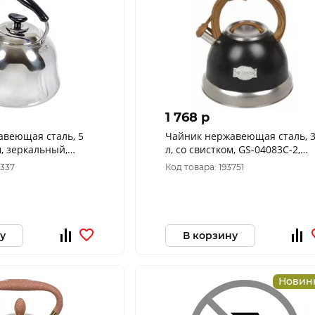
1 768 p
авеющая сталь, 5
Чайник нержавеющая сталь, 3
м, зеркальный,
л, со свистком, GS-04083C-2,
 пластик, Daniks,
нейлон, Daniks, индукция,
9337
Код товара: 193751
черный,
у
В корзину
Новин