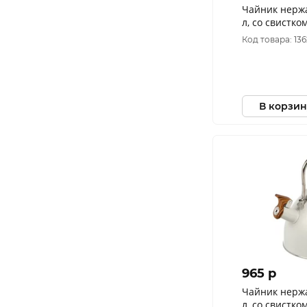
Чайник нержа
л, со свистко
Daniks, индук
Код товара: 136
В корзин
965 p
Чайник нержа
л, со свистко