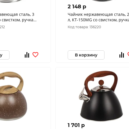
2 148 p
авеющая сталь, 3
Чайник нержавеющая сталь, 2
о свистком, ручка
л, КТ-150MG со свистком, ручк
 Daniks, индукция
soft touch, Катунь, Гранит,
212
Код товара: 136220
индукция
у
В корзину
1 701 p