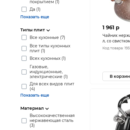
покрытием (1)
Да (1)
Показать еще
1 961 p
Типы плит
Чайник нерж
Все кухонные (7)
л, со свистко
Все типы кухонных
коричневый 
Код товара: 193
плит (1)
Всех кухонных (1)
Газовые,
индукционные,
В корзин
электрические (1)
Для всех видов плит
(4)
Показать еще
Материал
Высококачественная
нержавеющая сталь
(3)