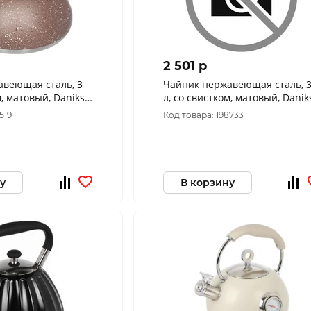
2 501 p
авеющая сталь, 3
Чайник нержавеющая сталь, 
м, матовый, Daniks,
л, со свистком, матовый, Danik
мрамор, DSC-8800
Carezza, индукция, WT-T1054-
519
Код товара: 198733
BLK
у
В корзину