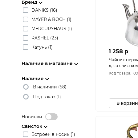
Бренд
DANIKS (16)
MAYER & BOCH (1)
MERCURYHAUS (1)
RASHEL (23)
Катунь (1)
1 258 p
Чайник нерж
Наличие в магазине
л, со свистко
ручка металл,
Код товара: 10
GS-28224
Наличие
В наличии (58)
Под заказ (1)
В корзин
Новинки
Свисток
Встроен в носик (1)