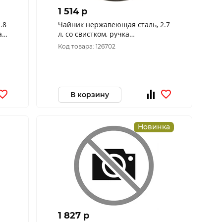
1 514 p
.8
Чайник нержавеющая сталь, 2.7
а
л, со свистком, ручка
бакелитовая в цвет дерева,
Код товара: 126702
Daniks, GS-04049H
В корзину
Новинка
1 827 p