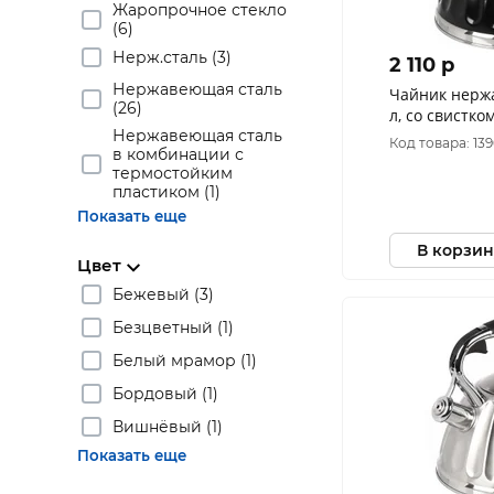
Жаропрочное стекло
(6)
Нерж.сталь (3)
2 110 p
Нержавеющая сталь
Чайник нерж
(26)
л, со свистко
Нержавеющая сталь
бакелитовая, 
Код товара: 13
в комбинации с
черный
термостойким
пластиком (1)
Показать еще
В корзин
Цвет
Бежевый (3)
Безцветный (1)
Белый мрамор (1)
Бордовый (1)
Вишнёвый (1)
Показать еще