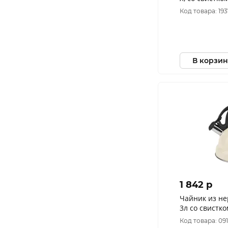
GS-04415B - с
Код товара: 19
В корзин
1 842 p
Чайник из н
3л со свистком 
кремовый М-
Код товара: 09