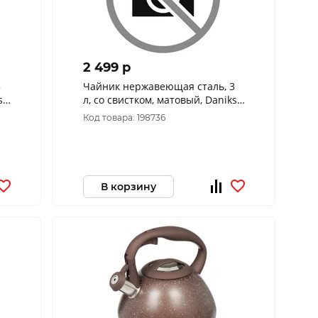
2 499 p
3
Чайник нержавеющая сталь, 3
s,
л, со свистком, матовый, Daniks,
Carezza, индукция, WT-T1054-B
Код товара: 198736
В корзину