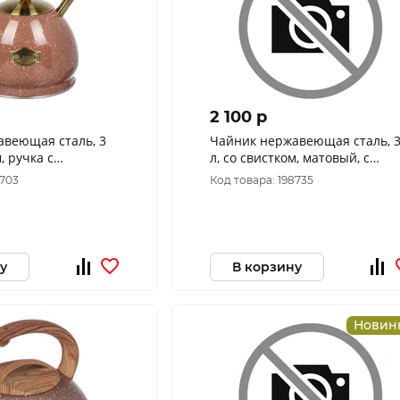
2 100 p
авеющая сталь, 3
Чайник нержавеющая сталь, 
, ручка с
л, со свистком, матовый, с
йлон, Daniks, GS-
датчиком температуры, Daniks
6703
Код товара: 198735
индукци
у
В корзину
Новин