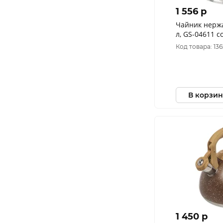
1 556 p
Чайник нерж
л, GS-04611 с
бакелитовая,
Код товара: 136
В корзин
1 450 p