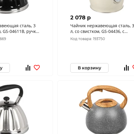
2 078 p
авеющая сталь, 3
Чайник нержавеющая сталь, 
м, GS-04611B, ручка
л, со свистком, GS-04436, с
Daniks, индукция,
датчиком температуры, Daniks
9669
Код товара: 193750
индукци
у
В корзину