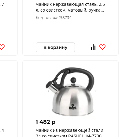
.7
Чайник нержавеющая сталь, 2.5
л, со свистком, матовый, ручка
металл, дерево, Daniks, черный,
Код товара: 198734
MSY-078
В корзину
1 482 p
.4
Чайник из нержавеющей стали
3л со свистком RASHEL. М-7730