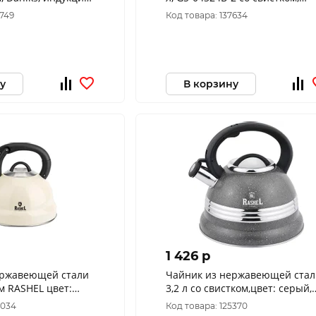
ер
матовый, нержавеющая сталь
3749
Код товара: 137634
Danik
у
В корзину
1 426 p
ержавеющей стали
Чайник из нержавеющей стал
RASHEL цвет:
3,2 л со свистком,цвет: серый,
7830
М-7907
1034
Код товара: 125370