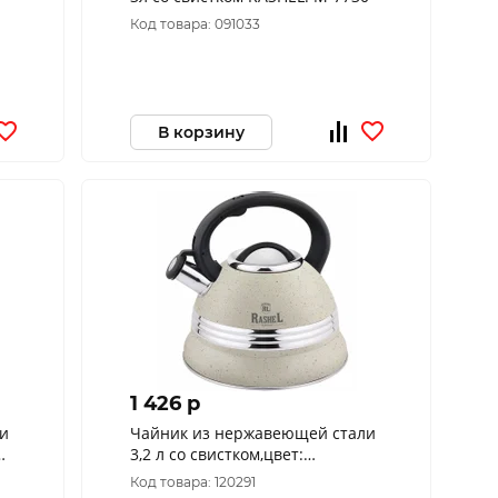
,
Код товара: 091033
В корзину
1 426 p
и
Чайник из нержавеющей стали
3,2 л со свистком,цвет:
кремовый М-7906
Код товара: 120291