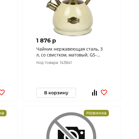
1 876 p
3
Чайник нержавеющая сталь, 3
л, со свистком, матовый, GS-
,
04517H-1 Daniks
Код товара: 143641
В корзину
ка
Новинка