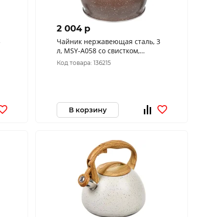
2 004 p
3
Чайник нержавеющая сталь, 3
л, MSY-A058 со свистком,
,
матовый, ручка с силикон.
Код товара: 136215
покрытием, Daniks
В корзину