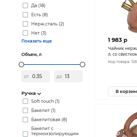
Да (18)
Есть (8)
Нерж.сталь (2)
Нет (3)
1 983 p
Показать еще
Чайник нерж
л, со свистком
Объем, л
покрытием, не
Код товара: 12
04517H-2
от
до
В корзин
Ручка
Soft touch (1)
Бакелит (1)
Бакелитовая (8)
Бакелит с
термоизолирующим