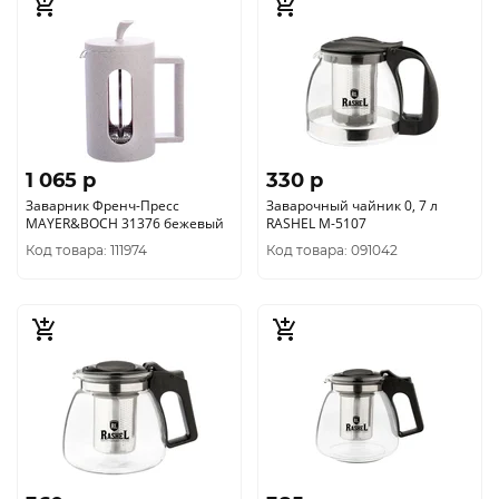
1 065 p
330 p
Заварник Френч-Пресс
Заварочный чайник 0, 7 л
MAYER&BOCH 31376 бежевый
RASHEL М-5107
Код товара: 111974
Код товара: 091042