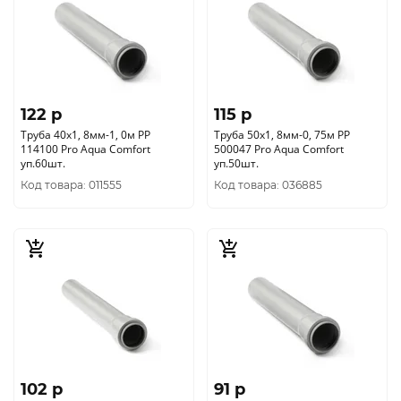
122 p
115 p
Труба 40х1, 8мм-1, 0м РР
Труба 50х1, 8мм-0, 75м РР
114100 Pro Aqua Comfort
500047 Pro Aqua Comfort
уп.60шт.
уп.50шт.
Код товара: 011555
Код товара: 036885
102 p
91 p