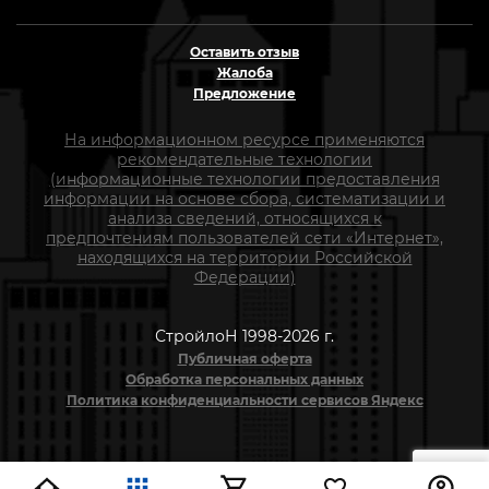
Оставить отзыв
Жалоба
Предложение
На информационном ресурсе применяются
рекомендательные технологии
(информационные технологии предоставления
информации на основе сбора, систематизации и
анализа сведений, относящихся к
предпочтениям пользователей сети «Интернет»,
находящихся на территории Российской
Федерации)
СтройлоН 1998-2026 г.
Публичная оферта
Обработка персональных данных
Политика конфиденциальности сервисов Яндекс