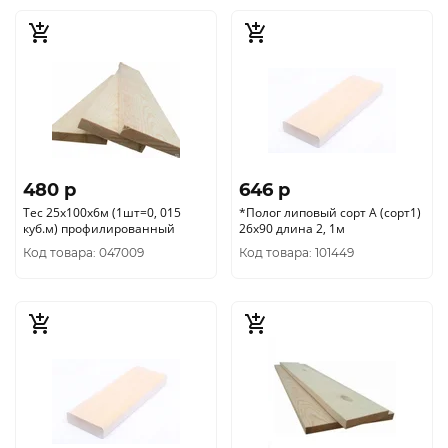
480 p
646 p
Тес 25х100х6м (1шт=0, 015
*Полог липовый сорт А (сорт1)
куб.м) профилированный
26х90 длина 2, 1м
Код товара: 047009
Код товара: 101449