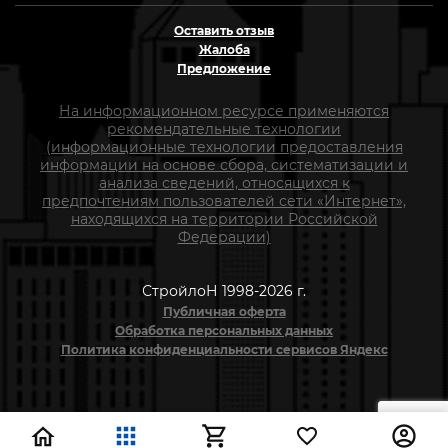
Оставить отзыв
Жалоба
Предложение
На информационном ресурсе применяются
рекомендательные технологии
(информационные технологии предоставления
информации на основе сбора, систематизации и
анализа сведений, относящихся к
предпочтениям пользователей сети «Интернет»,
находящихся на территории Российской
Федерации)
СтройлоН 1998-2026 г.
Публичная оферта
Обработка персональных данных
Политика конфиденциальности сервисов Яндекс