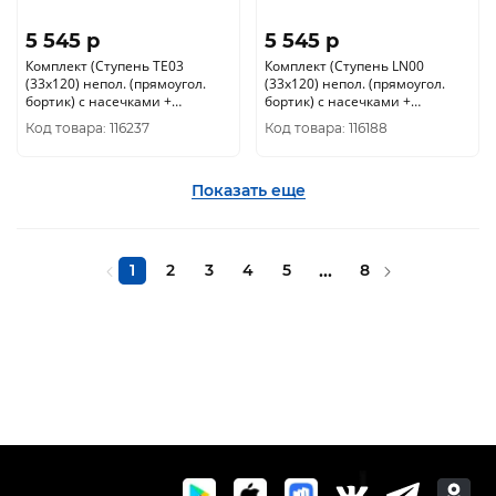
5 545 p
5 545 p
Комплект (Ступень TE03
Комплект (Ступень LN00
(33x120) непол. (прямоугол.
(33x120) непол. (прямоугол.
бортик) с насечками +
бортик) с насечками +
Подступенок (14, 5x120))
Подступенок (14, 5x120))
Код товара: 116237
Код товара: 116188
Показать еще
1
2
3
4
5
...
8