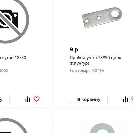
9 p
гнутое 18х50
Пробой-ушко 18*50 цинк
(г.Кунгур)
45060
Код товара: 001196
у
В корзину