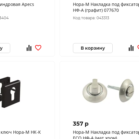
индровая Apecs
Нора-М Накладка под фиксато
НФ-А (графит) 077670
43404
Код товара: 043313
у
В корзину
357 p
 ключ Нора-М НК-К
Нора-М Накладка под фиксато
ЕСО НФ-А (мат.хром)