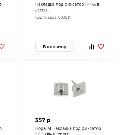
р
Накладка под фиксатор НФ-А в
ассорт.
Код товара: 003937
В корзину
357 p
р
Нора-М Накладка под фиксатор
ЕСО НФ-К (хром)