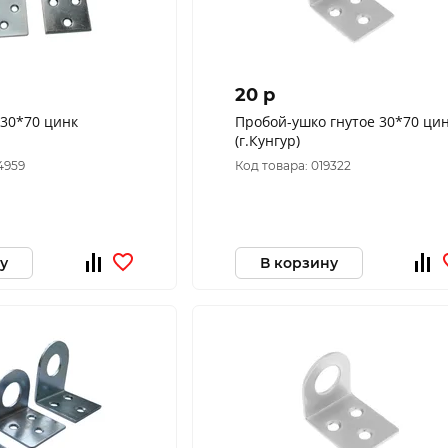
20 p
30*70 цинк
Пробой-ушко гнутое 30*70 ци
(г.Кунгур)
4959
Код товара: 019322
у
В корзину