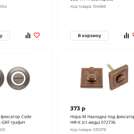
0054
Код товара: 104688
у
В корзину
373 p
 фиксатор Code
Нора-М Накладка под фиксато
-GRF графит
НФ-К (ст.медь) 072736
055
Код товара: 035378