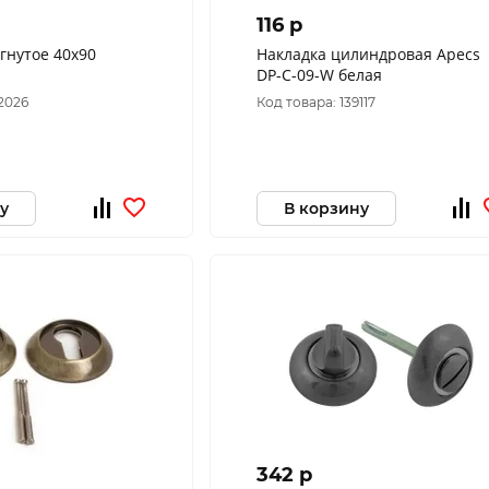
116 p
гнутое 40х90
Накладка цилиндровая Apecs
DP-C-09-W белая
2026
Код товара: 139117
у
В корзину
342 p