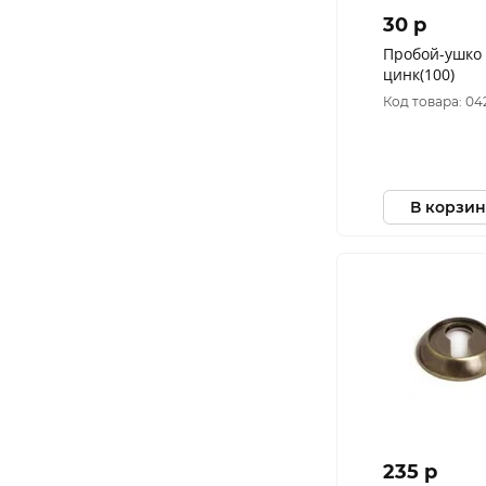
30 p
Пробой-ушко 
цинк(100)
Код товара: 04
В корзин
235 p