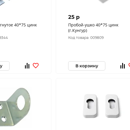
25 p
гнутое 40*75 цинк
Пробой-ушко 40*75 цинк
(г.Кунгур)
09344
Код товара: 009809
у
В корзину