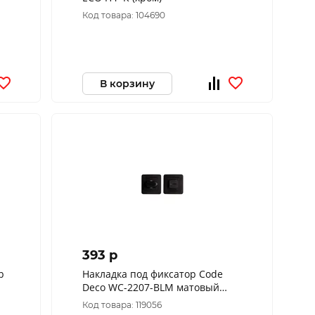
Код товара: 104690
В корзину
393 p
р
Накладка под фиксатор Code
Deco WC-2207-BLM матовый
черный
Код товара: 119056