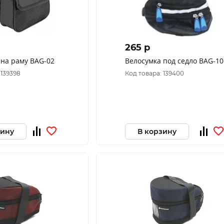
265 p
 на раму BAG-02
Велосумка под седло BAG-10
 139398
Код товара: 139400
зину
В корзину