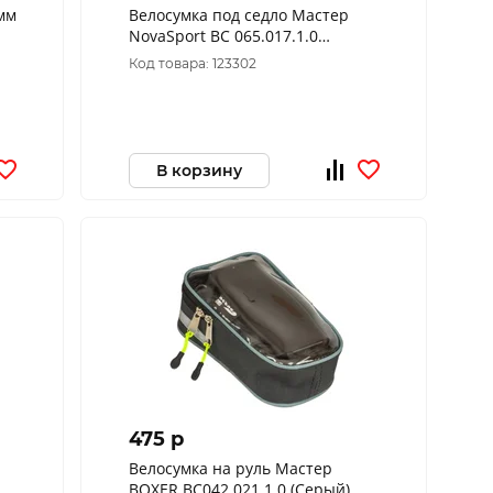
мм
Велосумка под седло Мастер
NovaSport ВС 065.017.1.0
большая (Серый)
Код товара: 123302
В корзину
475 p
Велосумка на руль Мастер
BOXER ВС042.021.1.0 (Серый)