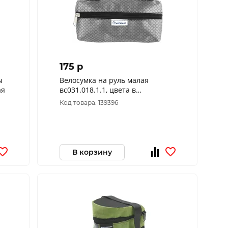
175 p
ы
Велосумка на руль малая
ая
вс031.018.1.1, цвета в
ассортименте
Код товара: 139396
В корзину