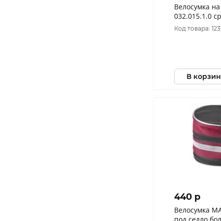
Велосумка на
032.015.1.0 с
Код товара: 12
В корзин
440 p
Велосумка МА
под седло бо