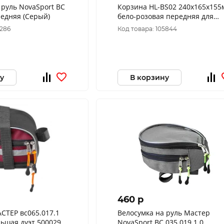
 руль NovaSport ВС
Корзина HL-BS02 240х165х155
редняя (Серый)
бело-розовая передняя для
детских велосипедов, арт.
3286
Код товара: 105844
270081
у
В корзину
460 p
СТЕР вс065.017.1
Велосумка на руль Мастер
льшая дуэт 500029
NovaSport ВС 035.019.1.0