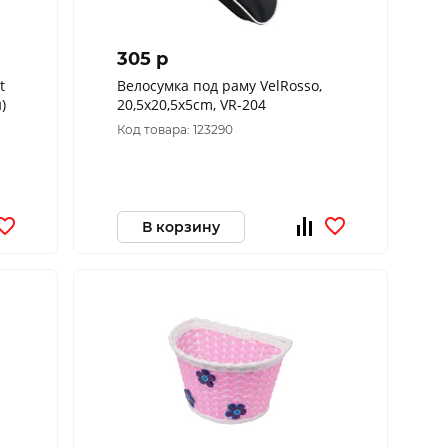
305 p
t
Велосумка под раму VelRosso,
)
20,5х20,5х5cm, VR-204
Код товара: 123290
В корзину