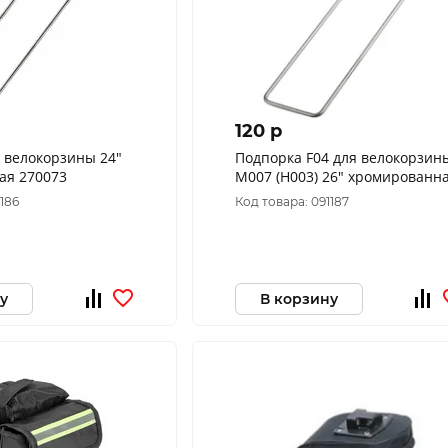
120 p
 велокорзины 24"
Подпорка F04 для велокорзин
ая 270073
M007 (H003) 26" хромированн
1186
Код товара: 091187
у
В корзину