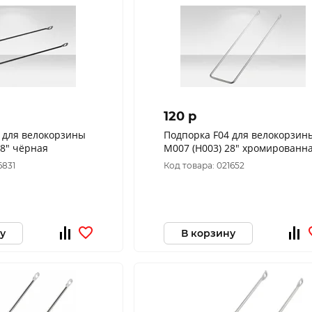
120 p
 для велокорзины
Подпорка F04 для велокорзин
28" чёрная
M007 (H003) 28" хромированн
6831
Код товара: 021652
у
В корзину