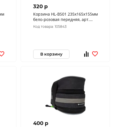
320 p
мм
Корзина HL-BS01 235х165х155мм
бело-розовая передняя, арт.
270080
Код товара: 105843
В корзину
400 p