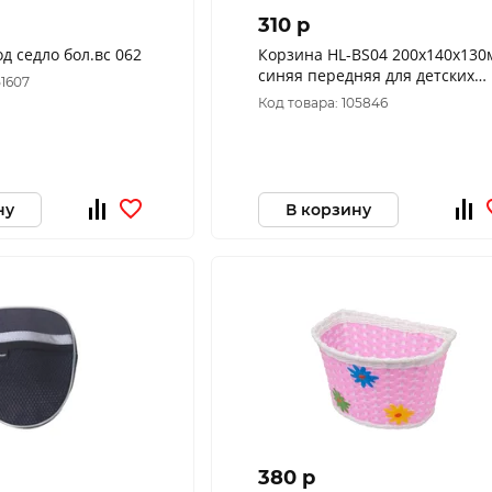
310 p
д седло бол.вс 062
Корзина HL-BS04 200х140х130
синяя передняя для детских
51607
велосипедов, арт. 270082
Код товара: 105846
ну
В корзину
380 p