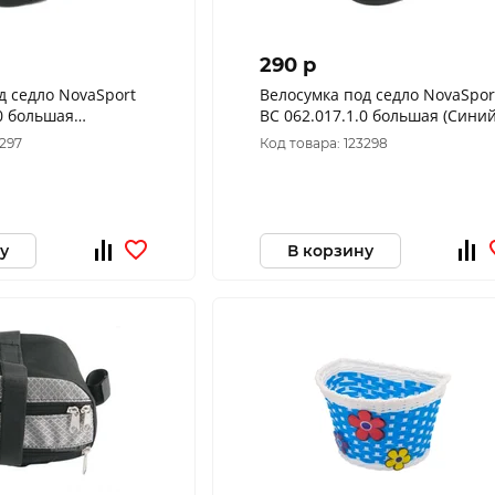
290 p
д седло NovaSport
Велосумка под седло NovaSpor
.0 большая
ВС 062.017.1.0 большая (Синий
3297
Код товара: 123298
у
В корзину