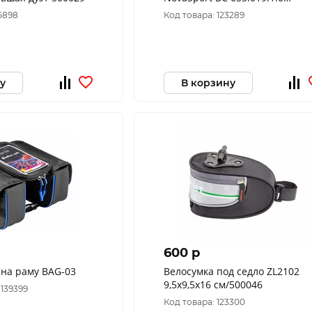
(Серый)
5898
Код товара: 123289
у
В корзину
600 p
 на раму BAG-03
Велосумка под седло ZL2102
9,5х9,5х16 см/500046
 139399
Код товара: 123300