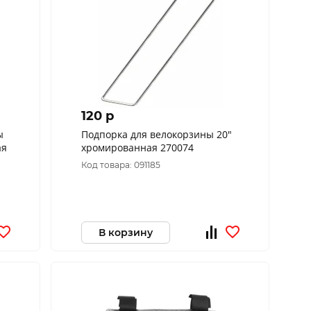
120 p
ы
Подпорка для велокорзины 20"
ая
хромированная 270074
Код товара: 091185
В корзину