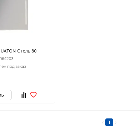
QUATON Отель 80
 064203
пен под заказ
ть
1