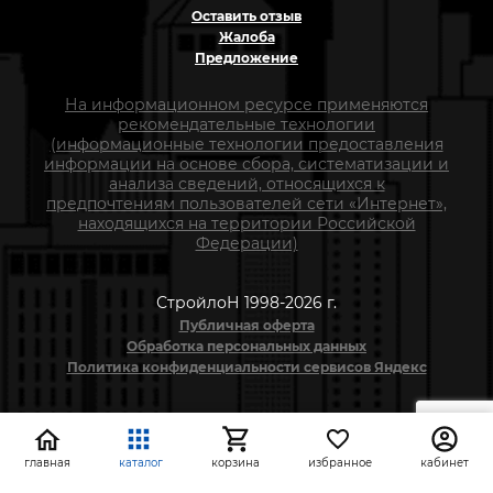
Оставить отзыв
Жалоба
Предложение
На информационном ресурсе применяются
рекомендательные технологии
(информационные технологии предоставления
информации на основе сбора, систематизации и
анализа сведений, относящихся к
предпочтениям пользователей сети «Интернет»,
находящихся на территории Российской
Федерации)
СтройлоН 1998-2026 г.
Публичная оферта
Обработка персональных данных
Политика конфиденциальности сервисов Яндекс
главная
каталог
корзина
избранное
кабинет