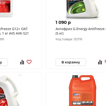
1 090 p
ifreeze G12+ OAT
Антифриз G-Energy Antifreeze 
, 1 кг AVS AVK-521
(5 кг)
991
Код товара: 132176
у
В корзину