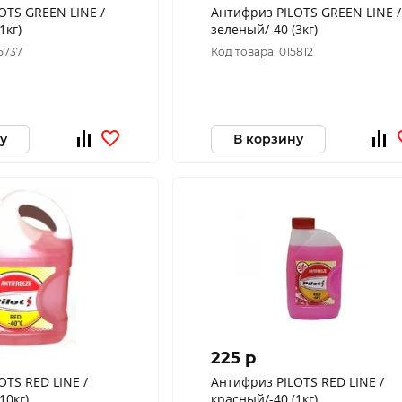
OTS GREEN LINE /
Антифриз PILOTS GREEN LINE /
1кг)
зеленый/-40 (3кг)
5737
Код товара: 015812
у
В корзину
225 p
OTS RED LINE /
Антифриз PILOTS RED LINE /
10кг)
красный/-40 (1кг)