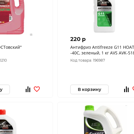
220 p
ОСТовский"
Антифриз Antifreeze G11 HOA
-40C, зеленый, 1 кг AVS AVK-51
0210
Код товара: 196987
у
В корзину