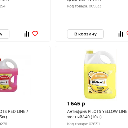
2541
Код товара: 009533
у
В корзину
1 645 p
OTS RED LINE /
Антифриз PILOTS YELLOW LINE 
5кг)
желтый/-40 (10кг)
9276
Код товара: 028311