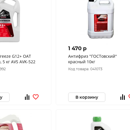
1 470 p
freeze G12+ OAT
Антифриз "ГОСТовский"
, 5 кг AVS AVK-522
красный 10кг
6992
Код товара: 041073
у
В корзину