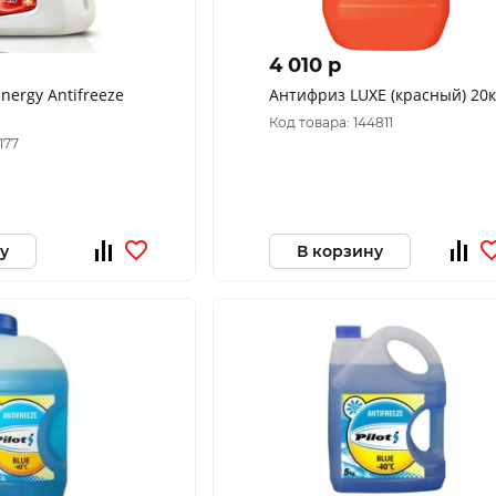
4 010 p
nergy Antifreeze
Антифриз LUXE (красны
Код товара: 144811
177
у
В корзину