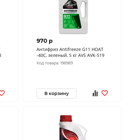
970 p
T
Антифриз Antifreeze G11 HOAT
8
-40C, зеленый, 5 кг AVS AVK-519
Код товара: 196989
В корзину