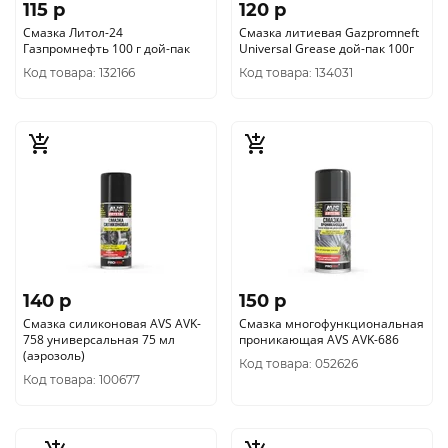
115 p
120 p
Смазка Литол-24
Смазка литиевая Gazpromneft
Газпромнефть 100 г дой-пак
Universal Grease дой-пак 100г
Код товара: 132166
Код товара: 134031
140 p
150 p
Смазка силиконовая AVS AVK-
Смазка многофункциональная
758 универсальная 75 мл
проникающая AVS AVK-686
(аэрозоль)
Код товара: 052626
Код товара: 100677