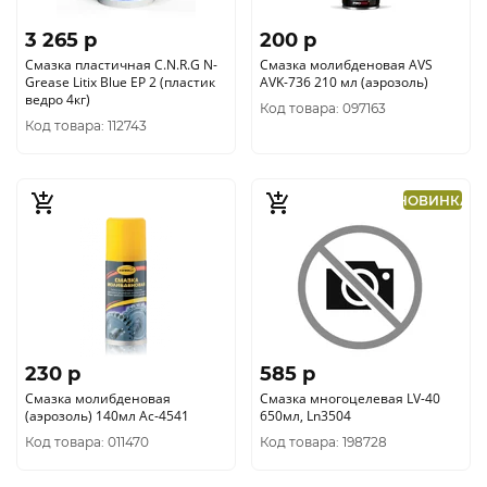
3 265 p
200 p
Смазка пластичная C.N.R.G N-
Смазка молибденовая AVS
Grease Litix Blue EP 2 (пластик
AVK-736 210 мл (аэрозоль)
ведро 4кг)
Код товара: 097163
Код товара: 112743
НОВИНКА
230 p
585 p
Смазка молибденовая
Смазка многоцелевая LV-40
(аэрозоль) 140мл Ас-4541
650мл, Ln3504
Код товара: 011470
Код товара: 198728