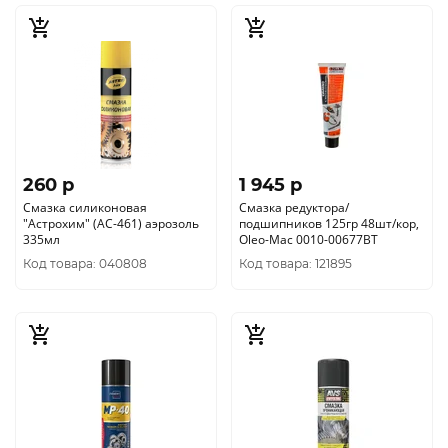
260 p
1 945 p
Смазка силиконовая
Смазка редуктора/
"Астрохим" (АС-461) аэрозоль
подшипников 125гр 48шт/кор,
335мл
Oleo-Mac 0010-00677BT
Код товара: 040808
Код товара: 121895