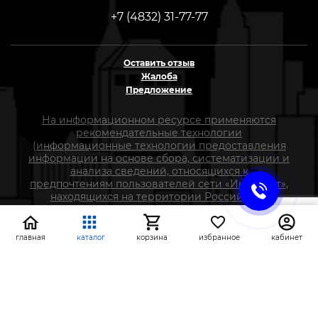
+7 (4832) 31-77-77
Оставить отзыв
Жалоба
Предложение
На информационном ресурсе применяются
рекомендательные технологии
(информационные технологии предоставления
информации на основе сбора, систематизации и
анализа сведений, относящихся к
предпочтениям пользователей сети «Интернет»,
находящихся на территории Российской
Федерации)
главная
каталог
корзина
избранное
кабинет
СтройлоН 1998-2026 г.
Публичная оферта
Обработка персональных данных
Политика конфиденциальности сервисов Яндекс