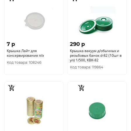
7 p
290 p
Крышка Лайт для
Крышка вакуум д/обычных и
консервирования п/э
резьбовых банок d-82 (10шт в
уп) 1/500, КВК-82
Код товара: 108246
Код товара: 119864