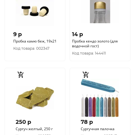
9 p
14 p
Пробка камю беж, 19x21
Пробка кендо золото (для
водочной гост)
Код товара: 002347
Код товара: 144411
250 p
78 p
Сургуч желтый, 250 г
Сургучная палочка