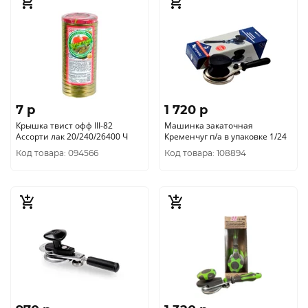
7 p
1 720 p
Крышка твист офф III-82
Машинка закаточная
Ассорти лак 20/240/26400 Ч
Кременчуг п/а в упаковке 1/24
Код товара: 094566
Код товара: 108894