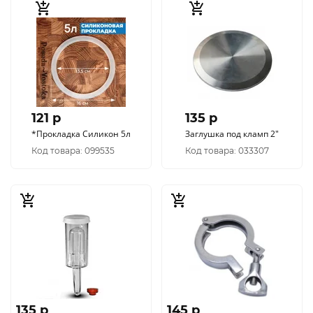
121 p
135 p
*Прокладка Силикон 5л
Заглушка под кламп 2"
Код товара: 099535
Код товара: 033307
135 p
145 p