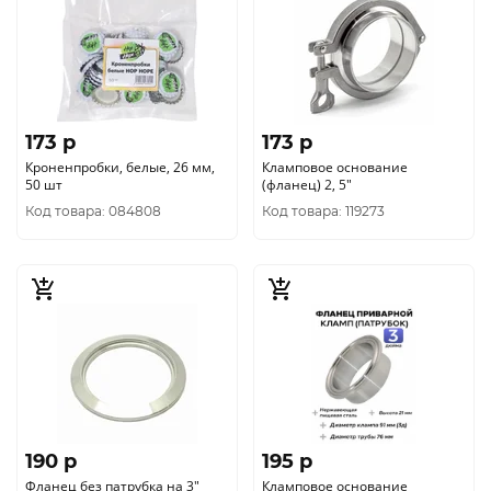
173 p
173 p
Кроненпробки, белые, 26 мм,
Кламповое основание
50 шт
(фланец) 2, 5"
Код товара: 084808
Код товара: 119273
190 p
195 p
Фланец без патрубка на 3"
Кламповое основание