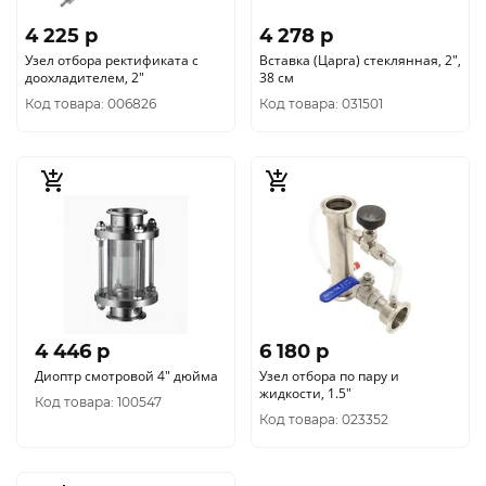
4 225 p
4 278 p
Узел отбора ректификата с
Вставка (Царга) стеклянная, 2",
доохладителем, 2"
38 см
Код товара: 006826
Код товара: 031501
4 446 p
6 180 p
Диоптр смотровой 4" дюйма
Узел отбора по пару и
жидкости, 1.5"
Код товара: 100547
Код товара: 023352