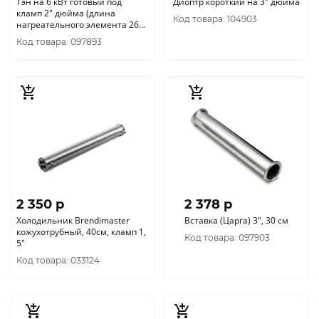
Тэн на 6 кВт готовый под
Диоптр короткий на 3" дюйма
кламп 2" дюйма (длина
Код товара: 104903
нагреательного элемента 26
см)
Код товара: 097893
2 350 p
2 378 p
Холодильник Brendimaster
Вставка (Царга) 3", 30 см
кожухотрубный, 40см, кламп 1,
Код товара: 097903
5"
Код товара: 033124