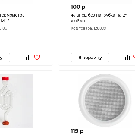
100 p
 термометра
Фланец без патрубка на 2"
о М12
дюйма
5186
Код товара: 128899
у
В корзину
119 p