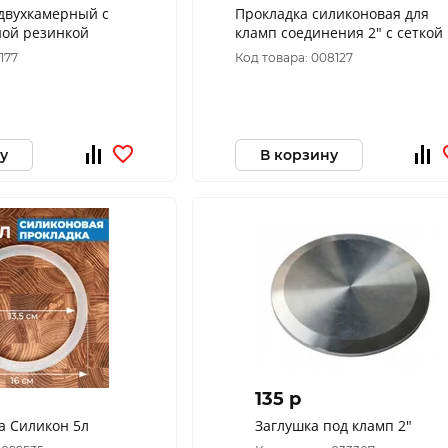
двухкамерный с
Прокладка силиконовая для
ной резинкой
кламп соединения 2" с сеткой
177
Код товара: 008127
у
В корзину
135 p
а Силикон 5л
Заглушка под кламп 2"