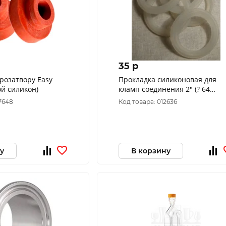
35 p
дрозатвору Easy
Прокладка силиконовая для
й силикон)
кламп соединения 2" (? 64
силиконовая)
7648
Код товара: 012636
у
В корзину