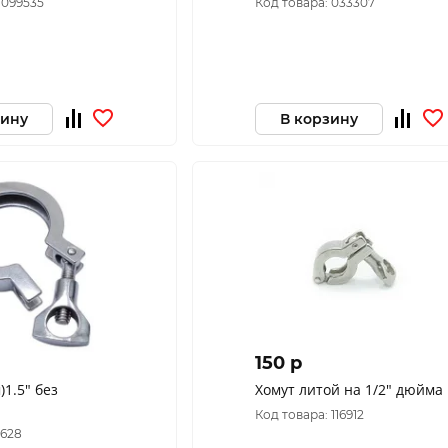
 099535
Код товара: 033307
зину
В корзину
150 p
)1.5" без
Хомут литой на 1/2" дюйма
Код товара: 116912
1628