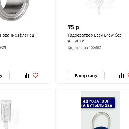
75 p
ние (фланец)
Гидрозатвор Easy Brew без
резинки
9471
Код товара: 102683
у
В корзину