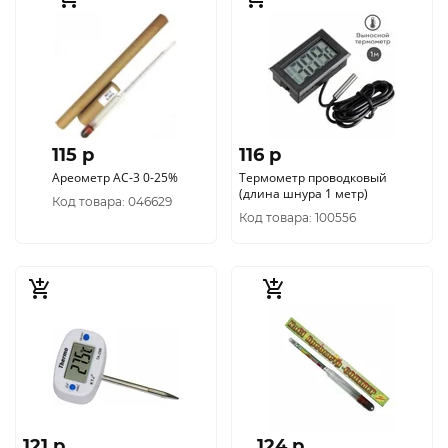
115 p
116 p
Ареометр АС-3 0-25%
Термометр проводковый
(длина шнура 1 метр)
Код товара: 046629
Код товара: 100556
121 p
124 p