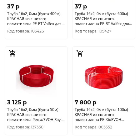
37 p
37 p
Труба 16х2, 0мм (бухта 400м)
Труба 16х2, 0мм (бухта 600м)
КРАСНАЯ из сшитого
КРАСНАЯ из сшитого
полиэтилена PE-RT Valfex для
полиэтилена PE-RT Valfex для
тёплых полов
тёплых полов
Код товара: 105426
Код товара: 105427
3 125 p
7 800 p
Труба 16х2, 0мм (бухта 50м)
Труба 16х2, 0мм (бухта 100м)
КРАСНАЯ из сшитого
КРАСНАЯ из сшитого
полиэтилена Pex-a/EVOH Royal
полиэтилена PE-Xb/EVOH
Thermo
VALTEC VP1620.3.100
Код товара: 137350
Код товара: 005352