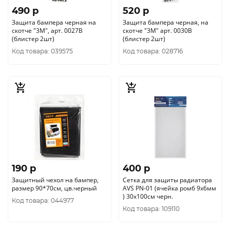
490 p
520 p
Защита бампера черная на
Защита бампера черная, на
скотче "3М", арт. 0027В
скотче "3М" арт. 0030В
(блистер 2шт)
(блистер 2шт)
Код товара: 039575
Код товара: 028716
190 p
400 p
Защитный чехол на бампер,
Сетка для защиты радиатора
размер 90*70см, цв.черный
AVS PN-01 (ячейка ромб 9x6мм
) 30х100см черн.
Код товара: 044977
Код товара: 109110