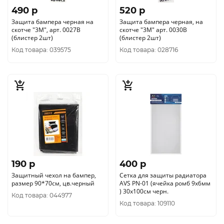
490 p
520 p
Защита бампера черная на
Защита бампера черная, на
скотче "3М", арт. 0027В
скотче "3М" арт. 0030В
(блистер 2шт)
(блистер 2шт)
Код товара: 039575
Код товара: 028716
190 p
400 p
Защитный чехол на бампер,
Сетка для защиты радиатора
размер 90*70см, цв.черный
AVS PN-01 (ячейка ромб 9x6мм
) 30х100см черн.
Код товара: 044977
Код товара: 109110