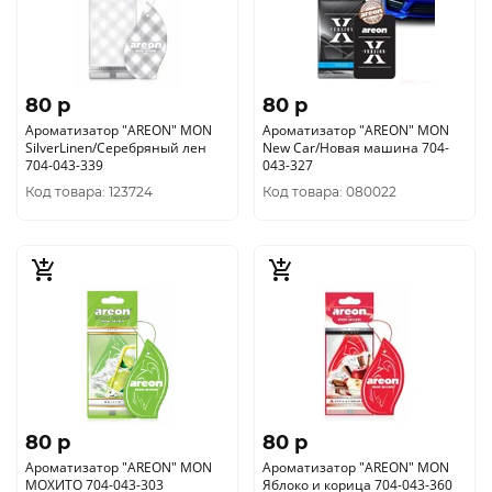
80 p
80 p
Ароматизатор "AREON" MON
Ароматизатор "AREON" MON
SilverLinen/Серебряный лен
New Car/Новая машина 704-
704-043-339
043-327
Код товара: 123724
Код товара: 080022
80 p
80 p
Ароматизатор "AREON" MON
Ароматизатор "AREON" MON
МОХИТО 704-043-303
Яблоко и корица 704-043-360