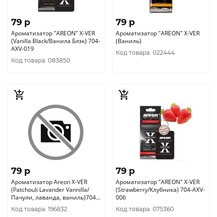
79 p
79 p
Ароматизатор "AREON" X-VER
Ароматизатор "AREON" X-VER
(Vanilla Black/Ванила Блэк) 704-
(Ваниль)
AXV-019
Код товара: 022444
Код товара: 083850
79 p
79 p
Ароматизатор Аreon X-VER
Ароматизатор "AREON" X-VER
(Patchouli Lavander Vannilla/
(Strawberry/Клубника) 704-AXV-
Пачули, лаванда, ваниль)704-
006
AXV-026
Код товара: 196832
Код товара: 075360