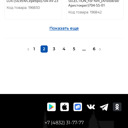
LUX (SILVER/Серебро)704-XV-23
SELECTION_For him_(Aristokrat/
Аристократ)704-SS-01
Код товара: 196830
Код товара: 196842
Показать еще
1
2
3
4
5
...
6
+7 (4832) 31-77-77