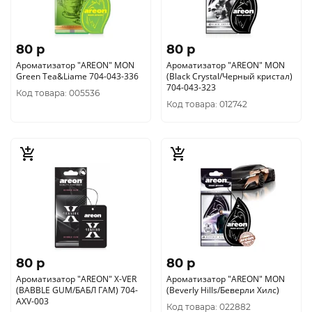
80 p
80 p
Ароматизатор "AREON" MОN
Ароматизатор "AREON" MОN
Green Tea&Liame 704-043-336
(Black Crystal/Черный кристал)
704-043-323
Код товара: 005536
Код товара: 012742
80 p
80 p
Ароматизатор "AREON" X-VER
Ароматизатор "AREON" MON
(BABBLE GUM/БАБЛ ГАМ) 704-
(Beverly Hills/Беверли Хилс)
AXV-003
Код товара: 022882