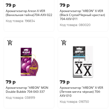
79 p
79 p
Ароматизатор Аreon X-VER
Ароматизатор "AREON" X-VER
(Ванильная тайна)704-AXV-022
(Black Crystal/Черный кристал)
704-AXV-011
Код товара: 196834
Код товара: 080020
79 p
79 p
Ароматизатор "AREON" MОN
Ароматизатор "AREON" X-VER
Double Bubble 704-043-337
(Летняя мечта чёрная) 704-
AХV-010
Код товара: 038919
Код товара: 016750