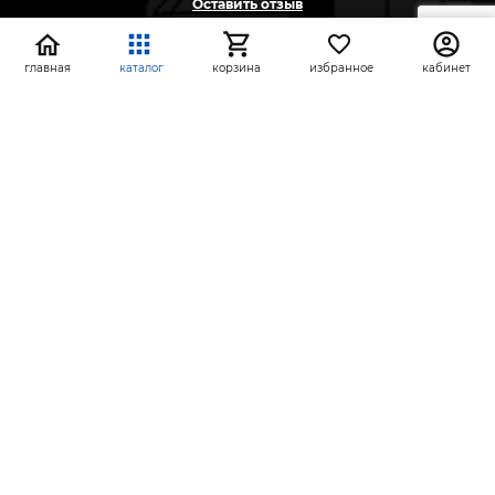
Оставить отзыв
Жалоба
Предложение
главная
каталог
корзина
избранное
кабинет
На информационном ресурсе применяются
рекомендательные технологии
(информационные технологии предоставления
информации на основе сбора, систематизации и
анализа сведений, относящихся к
предпочтениям пользователей сети «Интернет»,
находящихся на территории Российской
Федерации)
СтройлоН 1998-2026 г.
Публичная оферта
Обработка персональных данных
Политика конфиденциальности сервисов Яндекс