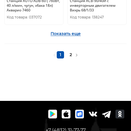
Станция AUTO ADB-60 ( 760Вт,
Станция АСВ-90/40И с
40 л/мин, чугун, vбака 18л)
инверторным двигателем
Акварио 7460
Вихрь 68/1/33
Код товара: 037072
Код товара: 138247
Показать еще
1
2
+7 (4832) 31-77-77