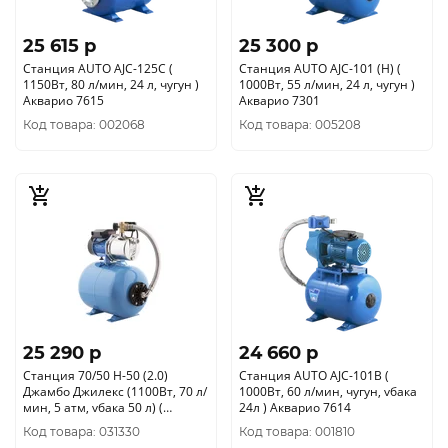
25 615 p
25 300 p
Станция AUTO AJС-125C (
Станция AUTO AJC-101 (Н) (
1150Вт, 80 л/мин, 24 л, чугун )
1000Вт, 55 л/мин, 24 л, чугун )
Акварио 7615
Акварио 7301
Код товара: 002068
Код товара: 005208
25 290 p
24 660 p
Станция 70/50 Н-50 (2.0)
Станция AUTO AJC-101B (
Джамбо Джилекс (1100Вт, 70 л/
1000Вт, 60 л/мин, чугун, vбака
мин, 5 атм, vбака 50 л) (
24л ) Акварио 7614
4752/3722)
Код товара: 031330
Код товара: 001810