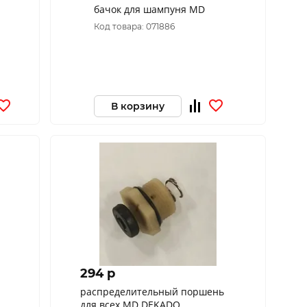
бачок для шампуня MD
Код товара: 071886
В корзину
294 p
распределительный поршень
для всех MD DEKADO