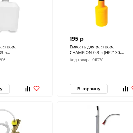
195 p
раствора
Емкость для раствора
3 л
CHAMPION 0.3 л (HP2130,
80), CHAMPION,
HP6160) C8101
916
Код товара: 011378
0
у
В корзину