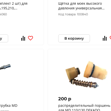
мплект 2 шт) для
Щётка для моек высокого
,195,210,
давления универсальная
ARV)
71/5/36
44060
Код товара: 100840
у
В корзину
200 p
трубка MD
распределительный поршень
для MD 110/130 DEKADO