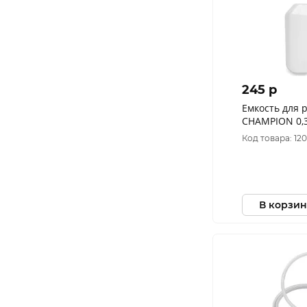
245 p
Емкость для 
CHAMPION 0,3
(HP3141/HP31
Код товара: 120
КИТАЙ, C815
В корзин