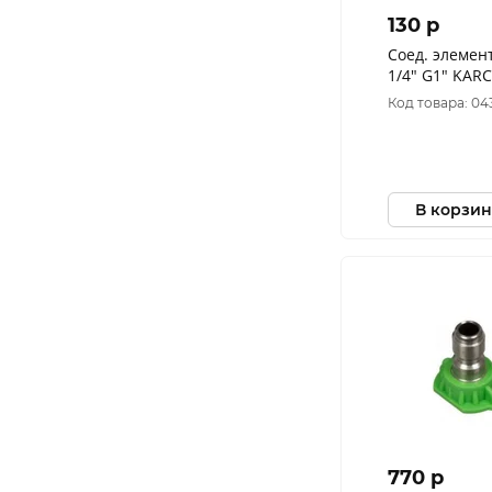
130 p
Соед. элемент
1/4" G1" KARC
Код товара: 04
В корзин
770 p