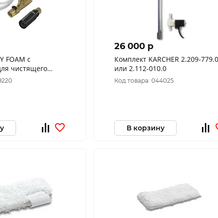
26 000 p
SY FOAM с
Комплект KARCHER 2.209-779.0
для чистящего
или 2.112-010.0
а 2.640-691.0
9220
Код товара: 044025
у
В корзину