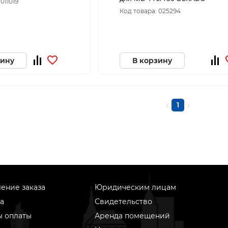
011019
Код товара: 025294
зину
В корзину
1
ение заказа
Юридическим лицам
а
Свидетельство
ы оплаты
Аренда помещений