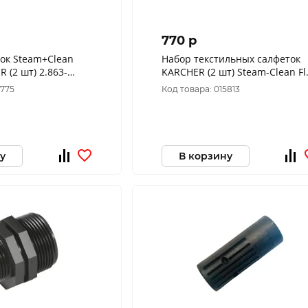
770 p
ок Steam+Clean
Набор текстильных салфеток
 (2 шт) 2.863-
KARCHER (2 шт) Steam-Clean Flor
2.863-173.0
6775
Код товара: 015813
у
В корзину