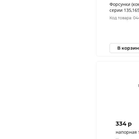
Форсунки (ко
серии 135,165
140,170,200,220 (кроме 
Код товара: 0
71/5/6
В корзин
334 p
напорная 