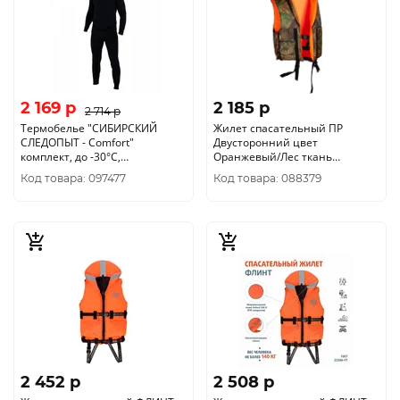
2 169 p
2 185 p
2 714 p
Термобелье "CИБИРСКИЙ
Жилет спасательный ПР
СЛЕДОПЫТ - Comfort"
Двусторонний цвет
комплект, до -30°С,
Оранжевый/Лес ткань
двухслойное, р.48
Оксфорд (Размер 52-56/ 100 кг)
Код товара: 097477
Код товара: 088379
2 452 p
2 508 p