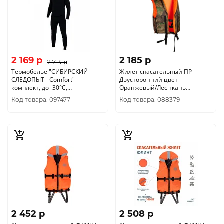
2 169 p
2 185 p
2 714 p
Термобелье "CИБИРСКИЙ
Жилет спасательный ПР
СЛЕДОПЫТ - Comfort"
Двусторонний цвет
комплект, до -30°С,
Оранжевый/Лес ткань
двухслойное, р.48
Оксфорд (Размер 52-56/ 100 кг)
Код товара: 097477
Код товара: 088379
2 452 p
2 508 p