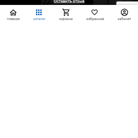
Оставить отзыв
Жалоба
Предложение
главная
каталог
корзина
избранное
кабинет
На информационном ресурсе применяются
рекомендательные технологии
(информационные технологии предоставления
информации на основе сбора, систематизации и
анализа сведений, относящихся к
предпочтениям пользователей сети «Интернет»,
находящихся на территории Российской
Федерации)
СтройлоН 1998-2026 г.
Публичная оферта
Обработка персональных данных
Политика конфиденциальности сервисов Яндекс