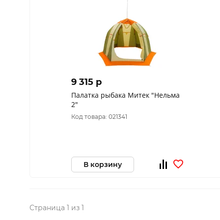
9 315 p
Палатка рыбака Митек "Нельма
2"
Код товара: 021341
В корзину
Страница 1 из 1