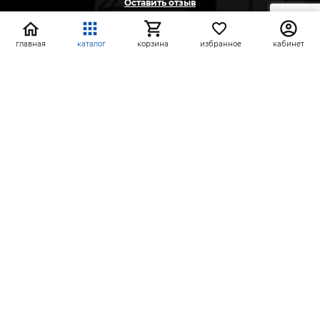
Оставить отзыв
Жалоба
Предложение
главная
каталог
корзина
избранное
кабинет
На информационном ресурсе применяются
рекомендательные технологии
(информационные технологии предоставления
информации на основе сбора, систематизации и
анализа сведений, относящихся к
предпочтениям пользователей сети «Интернет»,
находящихся на территории Российской
Федерации)
СтройлоН 1998-2026 г.
Публичная оферта
Обработка персональных данных
Политика конфиденциальности сервисов Яндекс