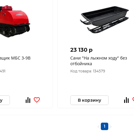
23 130 p
вщик МБС 3-9В
Сани "На лыжном ходу" без
отбойника
491
Код товара: 134579
у
В корзину
1